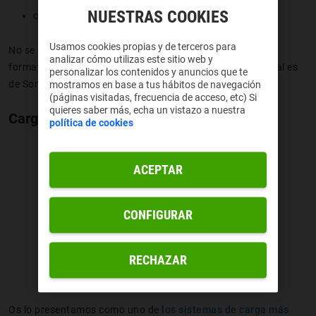
NUESTRAS COOKIES
cámara monocromo de 2 megapíxeles
Usamos cookies propias y de terceros para
No se nos olvida comentar que podemos grabar vídeo en
analizar cómo utilizas este sitio web y
formato 4K a 30 imágenes por segundo. La cámara frontal es
personalizar los contenidos y anuncios que te
de Sony y cuenta con 16 megapíxeles.
mostramos en base a tus hábitos de navegación
(páginas visitadas, frecuencia de acceso, etc) Si
quieres saber más, echa un vistazo a nuestra
Carga SuperDart de 50W
política de cookies
ACEPTAR
CONFIGURAR
RECHAZAR
Os lo presentamos como uno de
los sistemas de carga más