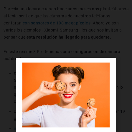
Parecía una locura cuando hace unos meses nos planteábamos
si tenía sentido que las cámaras de nuestros teléfonos
contaran
con sensores de 108 megapíxeles
. Ahora ya son
varios los ejemplos - Xiaomi, Samsung - los que nos invitan a
pensar que
esta resolución ha llegado para quedarse
.
En este realme 8 Pro tenemos una configuración de cámara
cuádruple:
cámara principal de 108 megapíxeles diseñada por
Samsung
, para poder crear contenidos de un tamaño
manejable se hace una combinación de píxeles (9 a 1) con lo
que además se consigue tomar fotos con más detalle y
colorido
cámara gran angular de 8 megapíxeles con una visión de 119
grados
macro macro
de 2 megapíxeles