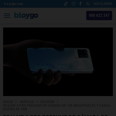
Ir a yoigo.com
SOY CLIENTE
900 622 247
INICIO
MÓVILES
REVIEWS
REALME 8 PRO PRESUME DE CÁMARA DE 108 MEGAPÍXELES Y CARGA
RÁPIDA DE 50W