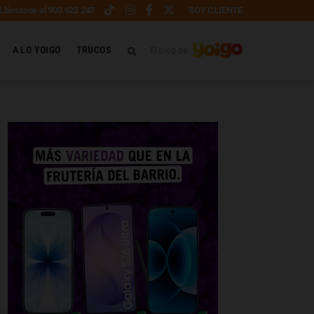
Llámanos al 900 622 247
SOY CLIENTE
A LO YOIGO
TRUCOS
El blog de