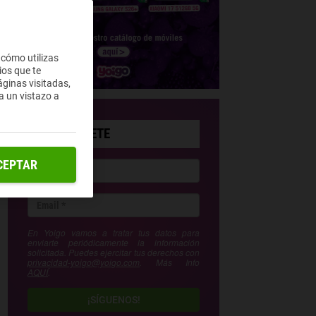
 cómo utilizas
ios que te
ginas visitadas,
a un vistazo a
SUSCRÍBETE
CEPTAR
En Yoigo vamos a tratar tus datos para
enviarte periódicamente la información
solicitada. Puedes ejercitar tus derechos con
privacidad-yoigo@yoigo.com
. Más Info
AQUÍ
.
¡SÍGUENOS!