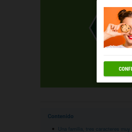
CONF
Contenido
Una familia, tres caracteres muy 