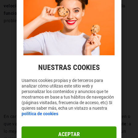
velocidad de impresión
y resultados logrados, y que pueda
funcionar durante varias horas seguidas
sin generar
problemas.
NUESTRAS COOKIES
Usamos cookies propias y de terceros para
analizar cómo utilizas este sitio web y
personalizar los contenidos y anuncios que te
mostramos en base a tus hábitos de navegación
(páginas visitadas, frecuencia de acceso, etc) Si
quieres saber más, echa un vistazo a nuestra
política de cookies
En cambio, para hacer impresiones de objetos que te gusten o
que vayas a regalar,
no necesitas una máquina tan potente
: a
lo mejor deberías centrarte en que tenga varios colores o un
ACEPTAR