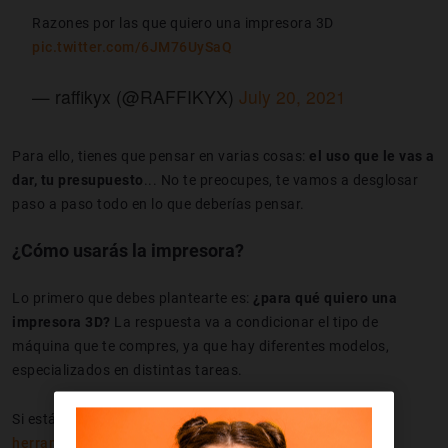
Razones por las que quiero una impresora 3D
pic.twitter.com/6JM76UySaQ
— raffikyx (@RAFFIKYX)
July 20, 2021
Para ello, tienes que pensar en varias cosas:
el uso que le vas a
dar, tu presupuesto
... No te preocupes, te vamos a desglosar
paso a paso todo en lo que deberías pensar.
¿Cómo usarás la impresora?
Lo primero que debes plantearte es:
¿para qué quiero una
impresora 3D?
La respuesta va a condicionar el tipo de
máquina que te compres, ya que hay diferentes modelos,
especializados en distintas tareas.
Si estás pensando en utilizar la impresora 3D como
herramienta de trabajo
, tendrás que
buscar una con alta