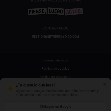
NUESTRO PROYECTO SOCIAL
CONTÁCTANOS
GESTIONWEBYOIGO@YOIGO.COM
Información legal
Política de cookies
Política de privacidad
✕
Canal ético
¿Te gusta lo que lees?
Síguenos en Google añadiéndonos como fuente preferida y
Mapa web
no te pierdas nuestros próximos contenidos.
Archivo
Seguir en Google
Contacto