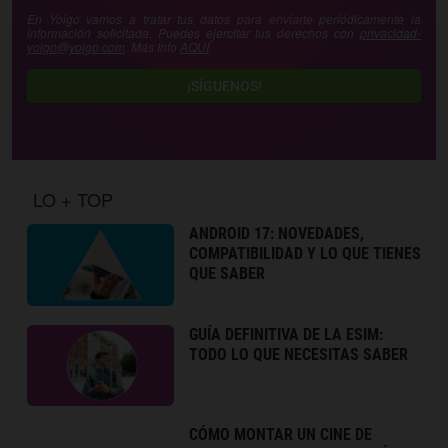
En Yoigo vamos a tratar tus datos para enviarte periódicamente la
información solicitada. Puedes ejercitar tus derechos con
privacidad-
yoigo@yoigo.com
. Más Info
AQUÍ
.
¡SÍGUENOS!
LO + TOP
ANDROID 17: NOVEDADES,
COMPATIBILIDAD Y LO QUE TIENES
QUE SABER
GUÍA DEFINITIVA DE LA ESIM:
TODO LO QUE NECESITAS SABER
CÓMO MONTAR UN CINE DE