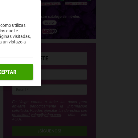
 cómo utilizas
ios que te
ginas visitadas,
a un vistazo a
SUSCRÍBETE
CEPTAR
En Yoigo vamos a tratar tus datos para
enviarte periódicamente la información
solicitada. Puedes ejercitar tus derechos con
privacidad-yoigo@yoigo.com
. Más Info
AQUÍ
.
¡SÍGUENOS!