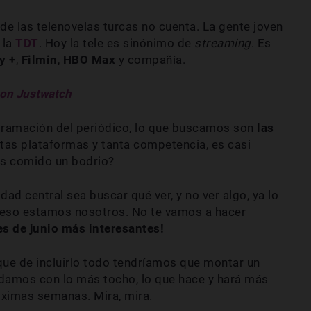
 de las telenovelas turcas no cuenta. La gente joven
 la
TDT
. Hoy la tele es sinónimo de
streaming
. Es
y +
,
Filmin
,
HBO Max
y compañía.
 con Justwatch
ogramación del periódico, lo que buscamos son
las
ntas plataformas y tanta competencia, es casi
has comido un bodrio?
idad central sea buscar qué ver, y no ver algo, ya lo
a eso estamos nosotros. No te vamos a hacer
ies de junio más interesantes!
que de incluirlo todo tendríamos que montar un
damos con lo más tocho, lo que hace y hará más
óximas semanas. Mira, mira.