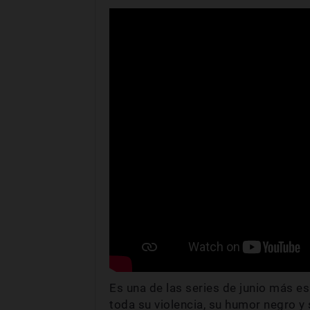
Es una de las series de junio más es
toda su violencia, su humor negro y