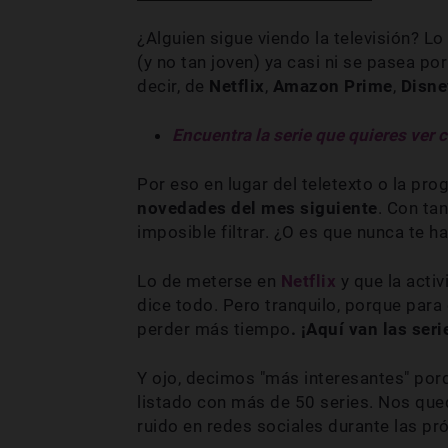
¿Alguien sigue viendo la televisión? Lo
(y no tan joven) ya casi ni se pasea por
decir, de
Netflix
,
Amazon Prime
,
Disne
Encuentra la serie que quieres ver
Por eso en lugar del teletexto o la pr
novedades del mes siguiente
. Con ta
imposible filtrar. ¿O es que nunca te 
Lo de meterse en
Netflix
y que la activ
dice todo. Pero tranquilo, porque par
perder más tiempo
. ¡Aquí van las ser
Y ojo, decimos "más interesantes" por
listado con más de 50 series. Nos que
ruido en redes sociales durante las pr