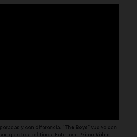
peradas y con diferencia. "
The
Boys
" vuelve con
 sus guiñitos políticos. Este mes
Prime Video