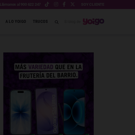
Llámanos al 900 622 247
SOY CLIENTE
A LO YOIGO
TRUCOS
El blog de