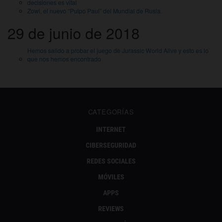
decisiones es vital
Zowi, el nuevo “Pulpo Paul” del Mundial de Rusia
29 de junio de 2018
Hemos salido a probar el juego de Jurassic World Alive y esto es lo
que nos hemos encontrado
CATEGORÍAS
INTERNET
CIBERSEGURIDAD
REDES SOCIALES
MÓVILES
APPS
REVIEWS