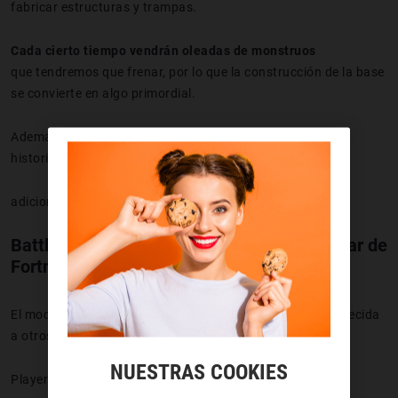
fabricar estructuras y trampas.
Cada cierto tiempo vendrán oleadas de monstruos
que tendremos que frenar, por lo que la construcción de la base
se convierte en algo primordial.
Además, se pueden realizar misiones para avanzar en la
historia y obtener recompensas
adicionales.
Battle Royale, el modo de juego más popular de
Fortnite
El modo Battle Royale de Fortnite tiene una mecánica parecida
a otros títulos como
NUESTRAS COOKIES
PlayerUnknown's Battlegrounds.