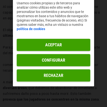
Usamos cookies propias y de terceros para
Al contrario que el anterior, es PVP (player VS player) y tiene
analizar cómo utilizas este sitio web y
personalizar los contenidos y anuncios que te
capacidad para 100 jugadores, que pueden participar solos o
mostramos en base a tus hábitos de navegación
en equipos de hasta 4 miembros.
(páginas visitadas, frecuencia de acceso, etc) Si
quieres saber más, echa un vistazo a nuestra
política de cookies
El objetivo es sencillo:
si quieres ganar tendrás que ser la
última persona (o equipo) que quede en pie
.
ACEPTAR
Para poner las cosas más difíciles, serás lanzado a una parte
del mapa en paracaídas y
CONFIGURAR
comenzarás solo con un pico, por lo que tendrás que buscar
recursos nada más aterrices.
RECHAZAR
A medida que avanza el tiempo,
aparecen tormentas en
diversas áreas
, que debemos de abandonar de inmediato o
sufriremos daño poco a poco hasta morir. Esto también
provoca que los jugadores se concentren en la misma zona
.