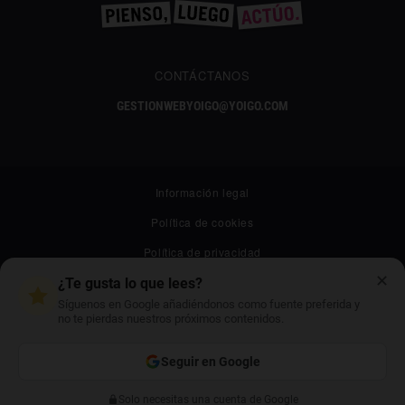
CONTÁCTANOS
GESTIONWEBYOIGO@YOIGO.COM
Información legal
Política de cookies
Política de privacidad
✕
Canal ético
¿Te gusta lo que lees?
Síguenos en Google añadiéndonos como fuente preferida y
Mapa web
no te pierdas nuestros próximos contenidos.
Archivo
Seguir en Google
Contacto
© 2026 All rights reserved
Solo necesitas una cuenta de Google
Siguiente