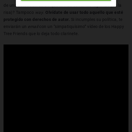
de una actuación de OT que te hizo saltar las lágrimas (de la
risa)? Tampoco
way
.
Olvídate de usar todo aquello que esté
protegido con derechos de autor.
Si incumples su política, te
enviarán un
email
con un “simpatiquísimo” vídeo de los Happy
Tree Friends que lo deja todo clarinete.