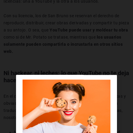
licencias: una a YouTube y la otra a los usuarios.
Con su licencia, los de San Bruno se reservan el derecho de
reproducir, distribuir, crear obras derivadas y compartir tu pieza
a su antojo. O sea, que
YouTube puede usar y moldear tu obra
como si de Mr. Potato
se tratase, mientras que
los usuarios
solamente pueden compartirla o incrustarla en otros sitios
web.
Ni hackear, ni leches: lo que YouTube no te deja
hacer
En el capítulo de restricciones, encontramos algunas lógicas y
obvias y otras más rebuscadas que, directamente podrían
traducirse como “no te pases de listo porque, cuando tú vas,
nosotros hemos vuelto 80 veces”. Estas son:
No puedes alterar ni modificar sus funciones de seguridad.