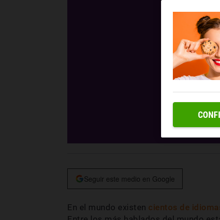
CONF
Seguir este medio en Google
En el mundo existen
cientos de idioma
Entre los más hablados del mundo están