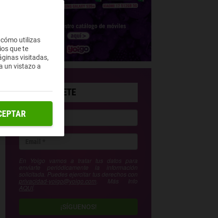
 cómo utilizas
ios que te
ginas visitadas,
a un vistazo a
SUSCRÍBETE
CEPTAR
En Yoigo vamos a tratar tus datos para
enviarte periódicamente la información
solicitada. Puedes ejercitar tus derechos con
privacidad-yoigo@yoigo.com
. Más Info
AQUÍ
.
¡SÍGUENOS!