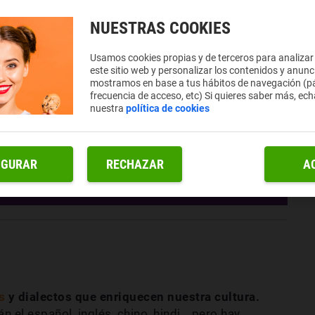
NUESTRAS COOKIES
Usamos cookies propias y de terceros para analizar
este sitio web y personalizar los contenidos y anunc
mostramos en base a tus hábitos de navegación (pá
frecuencia de acceso, etc) Si quieres saber más, ech
nuestra
política de cookies
IGURAR
RECHAZAR
A
s
y dialectos que enriquecen nuestra cultura.
 el español, inglés, chino, hindi… pero hay