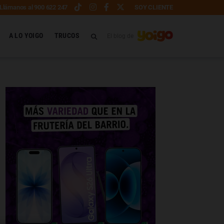
Llámanos al 900 622 247
SOY CLIENTE
A LO YOIGO
TRUCOS
El blog de