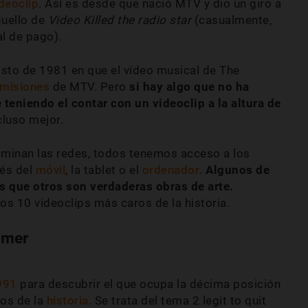
deoclip
. Así es desde que nació MTV y dio un giro a
quello de
Video Killed the radio star
(casualmente,
al de pago).
sto de 1981 en que el vídeo musical de The
misiones
de MTV. Pero
si hay algo que no ha
teniendo el contar con un videoclip a la altura de
cluso mejor.
minan las redes, todos tenemos acceso a los
vés del
móvil
, la tablet o el
ordenador
.
Algunos de
as que otros son verdaderas obras de arte.
os 10 videoclips más caros de la historia.
mmer
991
para descubrir el que ocupa la décima posición
ros de la
historia
. Se trata del tema 2 legit to quit