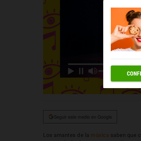
CONF
Seguir este medio en Google
Los amantes de la
música
saben que ca