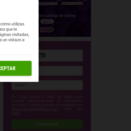
 cómo utilizas
ios que te
ginas visitadas,
a un vistazo a
SUSCRÍBETE
CEPTAR
En Yoigo vamos a tratar tus datos para
enviarte periódicamente la información
solicitada. Puedes ejercitar tus derechos con
privacidad-yoigo@yoigo.com
. Más Info
AQUÍ
.
¡SÍGUENOS!