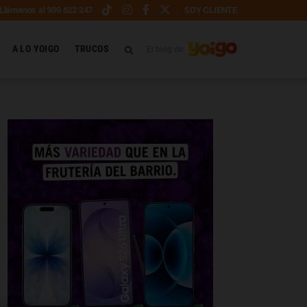
Llámanos al 900 622 247
SOY CLIENTE
A LO YOIGO
TRUCOS
El blog de