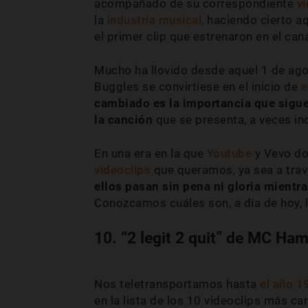
acompañado de su correspondiente
vi
la
industria musical
, haciendo cierto a
el primer clip que estrenaron en el can
Mucho ha llovido desde aquel 1 de ago
Buggles se convirtiese en el inicio de
e
cambiado es la importancia que sigue 
la canción
que se presenta, a veces in
En una era en la que
Youtube
y Vevo do
videoclips
que queramos, ya sea a tra
ellos pasan sin pena ni gloria mientr
Conozcamos cuáles son, a día de hoy, l
10. “2 legit 2 quit” de MC Ha
Nos teletransportamos hasta
el año 1
en la lista de los 10 videoclips más ca