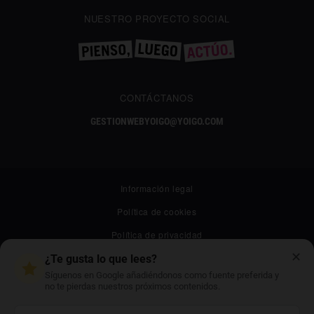
NUESTRO PROYECTO SOCIAL
CONTÁCTANOS
GESTIONWEBYOIGO@YOIGO.COM
Información legal
Política de cookies
Política de privacidad
✕
Canal ético
¿Te gusta lo que lees?
Síguenos en Google añadiéndonos como fuente preferida y
Mapa web
no te pierdas nuestros próximos contenidos.
Archivo