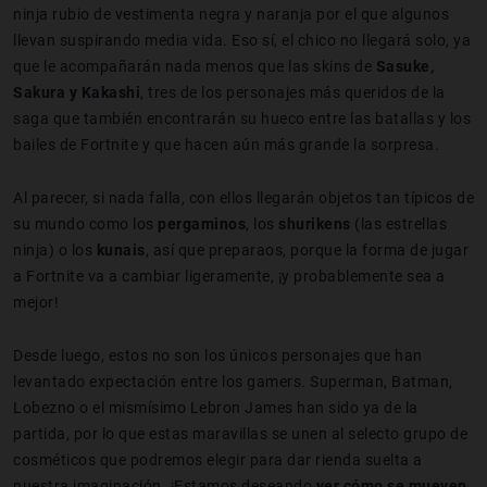
ninja rubio de vestimenta negra y naranja por el que algunos
llevan suspirando media vida. Eso sí, el chico no llegará solo, ya
que le acompañarán nada menos que las skins de
Sasuke,
Sakura y Kakashi
, tres de los personajes más queridos de la
saga que también encontrarán su hueco entre las batallas y los
bailes de Fortnite y que hacen aún más grande la sorpresa.
Al parecer, si nada falla, con ellos llegarán objetos tan típicos de
su mundo como los
pergaminos
, los
shurikens
(las estrellas
ninja) o los
kunais
, así que preparaos, porque la forma de jugar
a Fortnite va a cambiar ligeramente, ¡y probablemente sea a
mejor!
Desde luego, estos no son los únicos personajes que han
levantado expectación entre los gamers. Superman, Batman,
Lobezno o el mismísimo Lebron James han sido ya de la
partida, por lo que estas maravillas se unen al selecto grupo de
cosméticos que podremos elegir para dar rienda suelta a
nuestra imaginación. ¡Estamos deseando
ver cómo se mueven