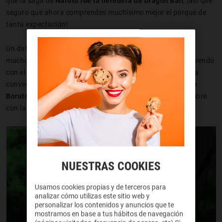
que la saga de
Naruto fue la heredera de Dragon Ball
, ¡así que
seguro que ahora comprendes muchísimo mejor el porqué de
tanta expectación!
Un dato curioso es que, como le ocurrió a Goku o a otros
muchos personajes de anime y manga, Naruto ha ido creciendo
con el paso de los años. En su caso, pasó de ser un chico a
convertirse incluso en marido de
Hinata Hyūga
y
padre de
Boruto y Himawari
(esta última, por cierto, comparte nombre
con la inolvidable hermanita de Sin-chan).
NUESTRAS COOKIES
Usamos cookies propias y de terceros para
analizar cómo utilizas este sitio web y
personalizar los contenidos y anuncios que te
mostramos en base a tus hábitos de navegación