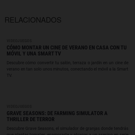
RELACIONADOS
VIDEOJUEGOS
CÓMO MONTAR UN CINE DE VERANO EN CASA CON TU
MÓVIL Y UNA SMART TV
Descubre cómo convertir tu salón, terraza o jardín en un cine de
verano en tan solo unos minutos, conectando el móvil a la Smart
TV.
VIDEOJUEGOS
GRAVE SEASONS: DE FARMING SIMULATOR A
THRILLER DE TERROR
Descubre Grave Seasons, el simulador de granjas donde tendrás
que plantar tomates, enamorarte y atrapar a un asesino en serie