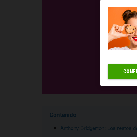
CONF
Contenido
Anthony Bridgerton: Los restos de