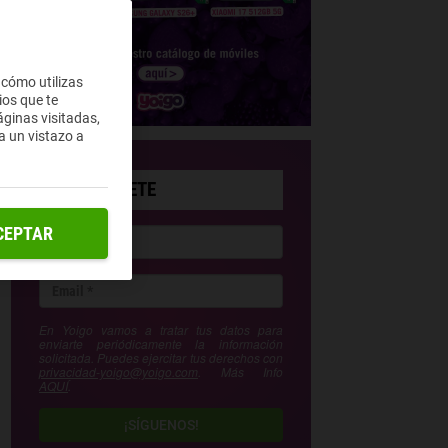
 cómo utilizas
ios que te
ginas visitadas,
a un vistazo a
SUSCRÍBETE
CEPTAR
En Yoigo vamos a tratar tus datos para
enviarte periódicamente la información
solicitada. Puedes ejercitar tus derechos con
privacidad-yoigo@yoigo.com
. Más Info
AQUÍ
.
¡SÍGUENOS!