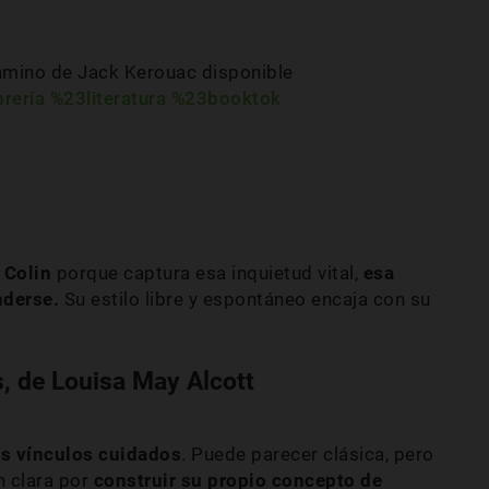
 camino de Jack Kerouac disponible
breria
%23literatura
%23booktok
 Colin
porque captura esa inquietud vital,
esa
nderse.
Su estilo libre y espontáneo encaja con su
, de Louisa May Alcott
los vínculos cuidados
. Puede parecer clásica, pero
 clara por
construir su propio concepto de