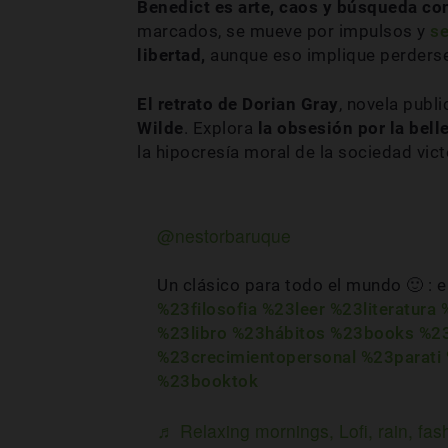
Benedict es arte, caos y búsqueda co
marcados, se mueve por impulsos y
se
libertad,
aunque eso implique perderse
El retrato de Dorian Gray
, novela publ
Wilde
. Explora
la obsesión por la bell
la hipocresía moral de la sociedad vict
@nestorbaruque
Un clásico para todo el mundo 🙂 : e
%23filosofia
%23leer
%23literatura
%23libro
%23hábitos
%23books
%23
%23crecimientopersonal
%23parati
%23booktok
♬ Relaxing mornings, Lofi, rain, fa