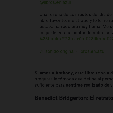
@libros.en.azul
Una reseña de Los restos del día de 
libro favorito, me atrapó y lo leí re 
estaba narrado era muy tierna. Me s
la que le estaba contando sobre su vi
%23books
%23reseña
%23libros
%2
♬ sonido original - libros.en.azul
Si amas a Anthony, este libro te va a d
pregunta incómoda que define al person
suficiente para
sentirse realizado de 
Benedict Bridgerton: El retrat