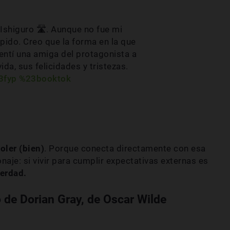
Ishiguro 🛣️. Aunque no fue mi
rápido. Creo que la forma en la que
entí una amiga del protagonista a
da, sus felicidades y tristezas.
3fyp
%23booktok
oler (bien)
. Porque conecta directamente con esa
aje: si vivir para cumplir expectativas externas es
verdad.
o de Dorian Gray, de Oscar Wilde