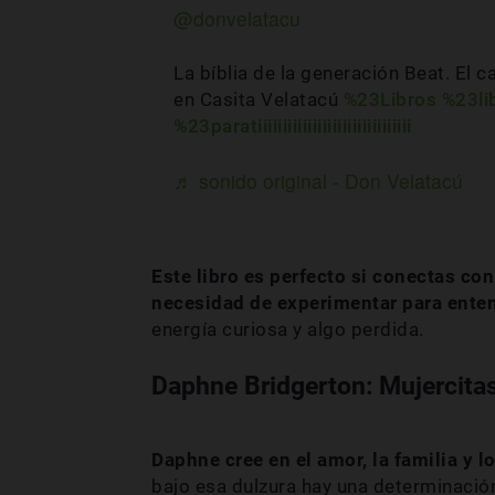
@donvelatacu
La bíblia de la generación Beat. El
en Casita Velatacú
%23Libros
%23li
%23paratiiiiiiiiiiiiiiiiiiiiiiiiiiiiiii
♬ sonido original - Don Velatacú
Este libro es perfecto si conectas con
necesidad de experimentar para ente
energía curiosa y algo perdida.
Daphne Bridgerton: Mujercitas
Daphne cree en el amor, la familia y 
bajo esa dulzura hay una determinación