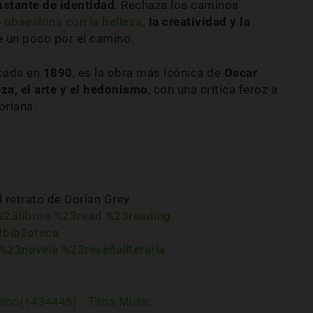
nstante de identidad
. Rechaza los caminos
 obsesiona con la belleza,
la creatividad y la
 un poco por el camino.
icada en
1890
, es la obra más icónica de
Oscar
eza, el arte y el hedonismo
, con una crítica feroz a
oriana.
l retrato de Dorian Grey
%23libros
%23read
%23reading
biblioteca
%23novela
%23reseñaliteraria
shion(1434445) - Tana Music