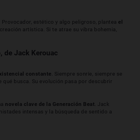
. Provocador, estético y algo peligroso, plantea
el
 creación artística. Si te atrae su vibra bohemia,
o, de Jack Kerouac
existencial constante
. Siempre sonríe, siempre se
 qué busca. Su evolución pasa por descubrir
na
novela clave de la Generación Beat
. Jack
istades intensas y la búsqueda de sentido a