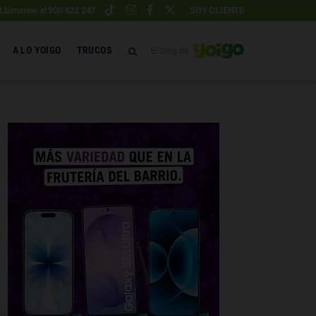
Llámanos al 900 622 247
SOY CLIENTE
A LO YOIGO
TRUCOS
El blog de