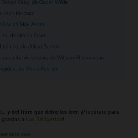
e Dorian Gray, de Oscar Wilde
de Jack Kerouac
e Louisa May Alcott
cas, de Henrik Ibsen
l tiempo, de Julian Barnes
 una noche de verano, de William Shakespeare
ogidos, de Gloria Fuertes
… y del libro que deberías leer
. ¡Prepárate para
a gracias a
Los Bridgerton
!
eer este mes