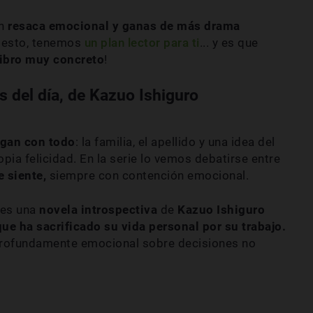
on
resaca emocional y ganas de más drama
on esto, tenemos
un plan lector para ti
... y es que
libro muy concreto
!
s del día, de Kazuo Ishiguro
rgan con todo
: la familia, el apellido y una idea del
ia felicidad. En la serie lo vemos debatirse entre
e siente,
siempre con contención emocional.
 es una
novela introspectiva
de
Kazuo Ishiguro
e ha sacrificado su vida personal por su trabajo.
y profundamente emocional sobre decisiones no