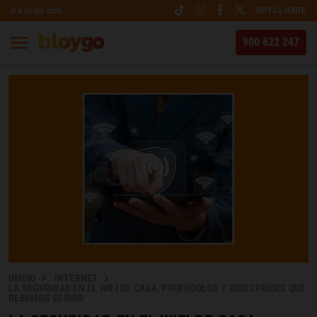
Ir a yoigo.com
SOY CLIENTE
900 622 247
INICIO
INTERNET
LA SEGURIDAD EN EL WIFI DE CASA, PROTOCOLOS Y DIRECTRICES QUE
DEBEMOS SEGUIR