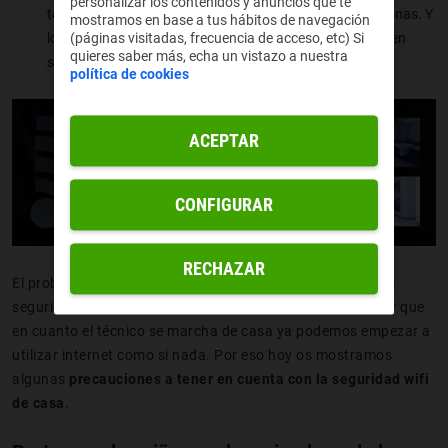
personalizar los contenidos y anuncios que te
todo aquello que nunca haríamos delante de otras personas. Y
mostramos en base a tus hábitos de navegación
lo hacemos sin saber si alguien nos está monitorizando en
(páginas visitadas, frecuencia de acceso, etc) Si
quieres saber más, echa un vistazo a nuestra
secreto.
política de cookies
ACEPTAR
CONFIGURAR
RECHAZAR
El problema, sobre todo, es que no tenemos ni idea de qué
seguridad poner en el wifi. No hay mayor error que pensar que
en cuanto el técnico se marcha de casa ya podemos empezar a
utilizar internet como si nada. Por eso hoy os mostramos
algunas
precauciones a tener en cuenta con la seguridad wifi
de casa
.