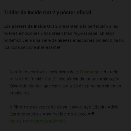
Tráiler de Inside Out 2 y póster oficial
Los pósters de
Inside Out 2
presentan a la perfección a las
nuevas emociones y nos crean más
hype
si cabe. En ellos
podemos ver a una serie de
nuevas emociones
pidiendo paso.
¡La cosa se pone interesante!
Confira os cartazes exclusivos do
@Fandango
e da rede
@IMAX
de "Inside Out 2", sequência da amada animação
'Divertida Mente', que estreia dia 20 de junho nos cinemas
brasileiros.
O filme traz as vozes de Maya Hawke, Ayo Edebiri, Adèle
Exarchopoulos e Amy Poehler no elenco.♥️🎥
pic.twitter.com/pSen2kYz59