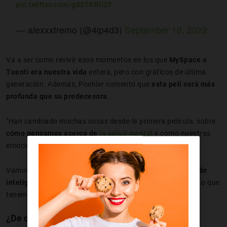
pic.twitter.com/g8STKRIi2F
— alexxxtremo (@4ip4d3)
September 10, 2022
Va a ser como revivir esos momentos en los que
MySpace o
Tuenti era nuestra vida
entera, pero con gráficos de última
generación. Además, Poehler comentó que
esta peli será más
profunda que su predecesora
.
"Han cambiado muchas cosas desde la primera película, sobre
cómo pensamos acerca de
la salud mental
y cómo nuestras
emociones nos afectan físicamente", afirmó la actriz.
Vamos, que esta vez Pixar nos va a dar una
masterclass
de
inteligencia emocional
mientras nos reímos y lloramos. Lo que
tenemos claro es que ¡no nos la vamos a perder!
¿De qué va Inside Out 2?