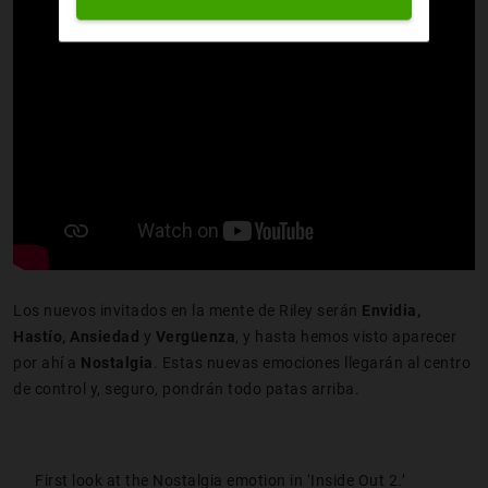
Los nuevos invitados en la mente de Riley serán
Envidia,
Hastío, Ansiedad
y
Vergüenza
, y hasta hemos visto aparecer
por ahí a
Nostalgia
. Estas nuevas emociones llegarán al centro
de control y, seguro, pondrán todo patas arriba.
First look at the Nostalgia emotion in ‘Inside Out 2.’