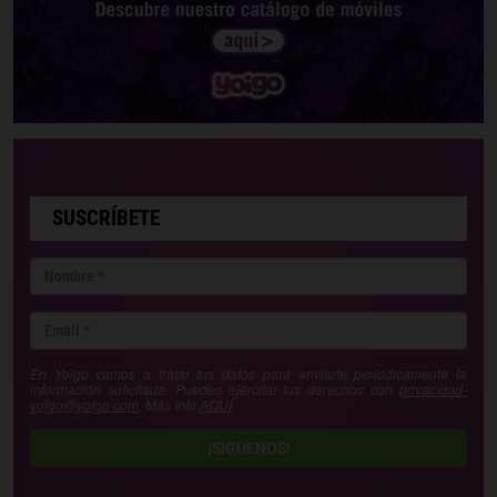
SUSCRÍBETE
En Yoigo vamos a tratar tus datos para enviarte periódicamente la
información solicitada. Puedes ejercitar tus derechos con
privacidad-
yoigo@yoigo.com
. Más Info
AQUÍ
.
¡SÍGUENOS!