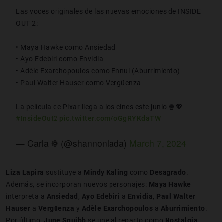
Las voces originales de las nuevas emociones de INSIDE
OUT 2:
• Maya Hawke como Ansiedad
• Ayo Edebiri como Envidia
• Adèle Exarchopoulos como Ennui (Aburrimiento)
• Paul Walter Hauser como Vergüenza
La película de Pixar llega a los cines este junio 🍿💖
#InsideOut2
pic.twitter.com/oGgRYKdaTW
— Carla ❁ (@shannonlada)
March 7, 2024
Liza Lapira
sustituye a
Mindy Kaling
como
Desagrado
.
Además, se incorporan nuevos personajes:
Maya Hawke
interpreta a
Ansiedad
,
Ayo Edebiri
a
Envidia
,
Paul Walter
Hauser
a
Vergüenza
y
Adèle Exarchopoulos
a
Aburrimiento
.
Por último,
June Squibb
se une al reparto como
Nostalgia
.