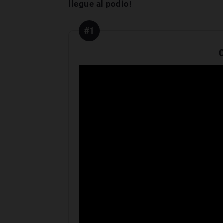
llegue al podio!
#1
C