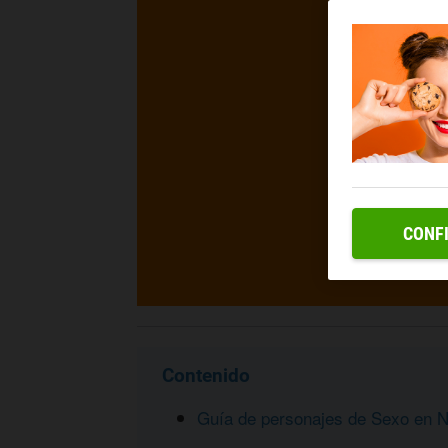
CONF
Contenido
Guía de personajes de Sexo en N