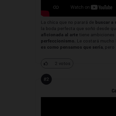
La chica que no parará de
buscar a 
la boda perfecta que soñó desde qu
aficionada al arte
tiene ambiciones s
perfeccionismo.
Le costará mucho l
es como pensamos
que sería
, pero
2 votos
#2
C