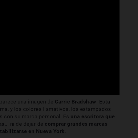
aparece una imagen de
Carrie Bradshaw
. Esta
ma, y los colores llamativos, los estampados
es son su marca personal. Es
una escritora que
as
... ni de dejar de
comprar grandes marcas
tabilizarse en Nueva York
.