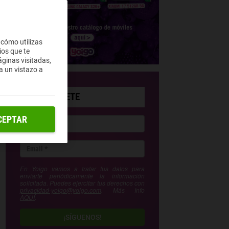
 cómo utilizas
ios que te
ginas visitadas,
a un vistazo a
SUSCRÍBETE
CEPTAR
En Yoigo vamos a tratar tus datos para
enviarte periódicamente la información
solicitada. Puedes ejercitar tus derechos con
privacidad-yoigo@yoigo.com
. Más Info
AQUÍ
.
¡SÍGUENOS!