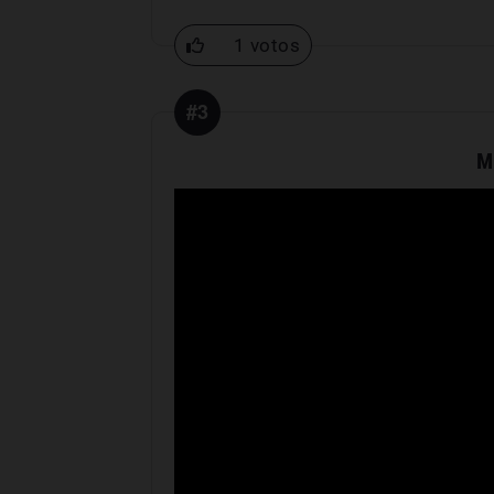
1 votos
#3
M