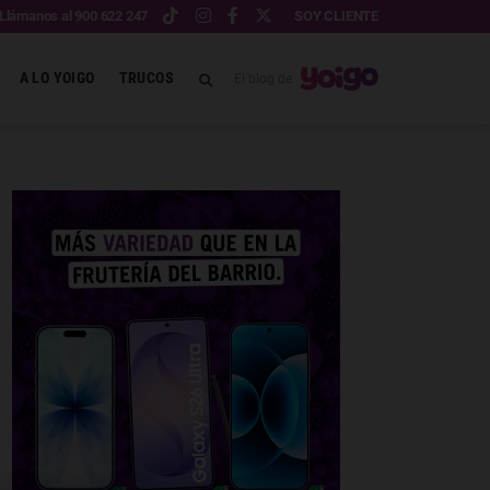
Llámanos al 900 622 247
SOY CLIENTE
A LO YOIGO
TRUCOS
El blog de