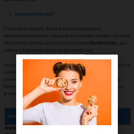
¡Consigue Grok aquí!
Y si no estás seguro, desde la propia página para
desarrolladores nos la comparan en su última versión con otras
alternativas del mercado con el
benchmark
RealWorldQA
, que
mide la comprensión espacial del mundo real.
Así definen sus posibilidades: "
Grok-1.5V es competitivo con los
modelos multimodales de frontera existentes en varios
dominios, que van desde el razonamiento multidisciplinario
hasta la comprensión de documentos, diagramas científicos,
gráficos, capturas de pantalla y fotografías
".
GROK-1.5V
GPT-4V
BENCHMARK
MMMU
53,6%
56,8%