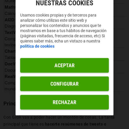
Multidisciplina
NUESTRAS COOKIES
Mathvista
52,8%
49,9%
Cálculo
Usamos cookies propias y de terceros para
AI2D
analizar cómo utilizas este sitio web y
88,3%
78,2%
Diagramas
personalizar los contenidos y anuncios que te
mostramos en base a tus hábitos de navegación
TextVQA
(páginas visitadas, frecuencia de acceso, etc) Si
78,1%
78,0%
Comprensión de
quieres saber más, echa un vistazo a nuestra
textos
política de cookies
ChartQA
76,1%
78,5%
Tablas
DocVQA
ACEPTAR
85,6%%
88,4%
Documentos
RealWorldQA
68,7%
61,4%
Comprensión del
CONFIGURAR
mundo
RECHAZAR
Principales funciones de Grok
Con Grok vas a poder hacer un montón de cosas. La tarea
principal que tiene es
hacerte resúmenes de tweets o