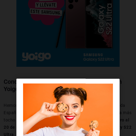
Concurso de Samsung Galaxy S22 Ultra con
Yoigo: ¿cómo?
Hemos seleccionado
6 tiendas de Yoigo
repartidas por toda
España para hacer el campeonato de Realidad Aumentada más
tocho del año. Si te pasas por una de ellas del
25 de febrero al
20 de marzo
, podrás jugar para ganar un
Samsung Galaxy S22
Ultra
.