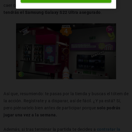
caer cada vez más deprisa.
Márcate un récord olímpico y
tendrás el Samsung Galaxy S22 Ultra asegurado
.
Así que, resumiendo: te pasas por la tienda y buscas el tótem de
la acción. Regístrate y a disparar, así de fácil. ¿Y ya está? Sí,
pero piénsatelo bien antes de participar porque
solo podrás
jugar una vez a la semana.
Además, si tras terminar la partida te decides a
contratar la