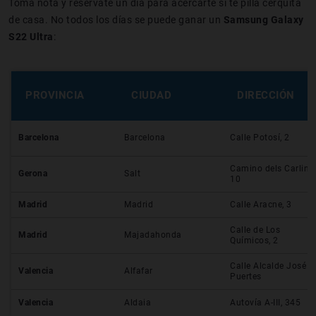
Toma nota y resérvate un día para acercarte si te pilla cerquita
de casa. No todos los días se puede ganar un
Samsung Galaxy
S22 Ultra
:
PROVINCIA
CIUDAD
DIRECCIÓN
Barcelona
Barcelona
Calle Potosí, 2
Camino dels Carlins,
Gerona
Salt
10
Madrid
Madrid
Calle Aracne, 3
Calle de Los
Madrid
Majadahonda
Químicos, 2
Calle Alcalde José
Valencia
Alfafar
Puertes
Valencia
Aldaia
Autovía A-III, 345