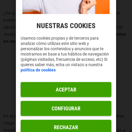
¿De qué va exactamente la vaina? En tienda encontrarás un
puesto de juego con el móvil del concurso preparado para
NUESTRAS COOKIES
ejecutar su
Realidad Aumentada
(sí, sí, tiene y está bastante
fresh
). El objetivo es que consiga
s el mayor número de puntos
Usamos cookies propias y de terceros para
en una sola participación
.
analizar cómo utilizas este sitio web y
personalizar los contenidos y anuncios que te
mostramos en base a tus hábitos de navegación
(páginas visitadas, frecuencia de acceso, etc) Si
quieres saber más, echa un vistazo a nuestra
política de cookies
ACEPTAR
CONFIGURAR
En el juego irás viendo aparecer por pantalla distintos objetos
Yoigo que tendrás que destruir disparando. Ojo, porque a
RECHAZAR
medida que vaya pasando el tiempo los objetos comenzarán a