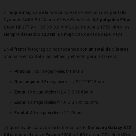
El buque insignia de la marca coreana viene con una pantalla
Dynamic AMOLED 2X con
Vision Booster
de
6,8 pulgadas Edge
Quad HD
(77,9 x 163,3 x 8,9 mm), que trabaja a 1750 nits y los
siempre deseados
120
Hz
. Lo mejorcito de cada casa, vaya.
En el frente fotográgico nos topamos con
un total de 5 lentes
;
una para el frontal y las selfies, y el resto para la trasera:
Principal
: 108 megapíxeles f/1.8 OIS
Gran angular
: 12 megapíxeles f/.22 120º 13mm
Zoom
: 10 megapíxeles f/2.4 OIS 3X 69mm
Zoom
: 10 megapíxeles f/4.9 OIS 10X 230mm
Frontal
: 40 megapíxeles f/2.2 25mm
¿Y qué hay del corazón de la máquina? El
Samsung Galaxy S22
Ultra
gasta el nuevo
Exynos 2200 a 2,8GHz
, con GPU de AMD y