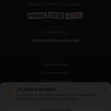
NUESTRO PROYECTO SOCIAL
CONTÁCTANOS
GESTIONWEBYOIGO@YOIGO.COM
Información legal
Política de cookies
Política de privacidad
✕
Canal ético
¿Te gusta lo que lees?
Síguenos en Google añadiéndonos como fuente preferida y
Mapa web
no te pierdas nuestros próximos contenidos.
Archivo
Seguir en Google