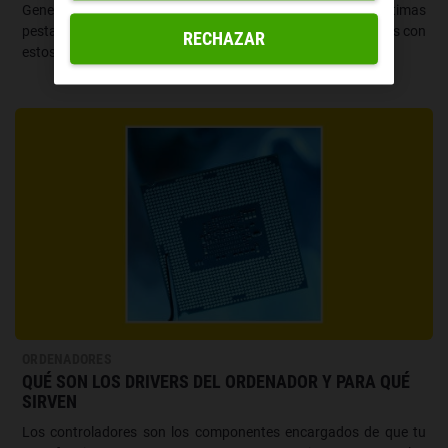
Genera un código QR de cualquier web, inicia con las últimas
pestañas que abriste o aprovecha el administrador de tareas con
RECHAZAR
estos trucos.
ORDENADORES
QUÉ SON LOS DRIVERS DEL ORDENADOR Y PARA QUÉ
SIRVEN
Los controladores son los componentes encargados de que tu