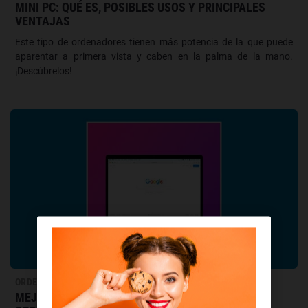
MINI PC: QUÉ ES, POSIBLES USOS Y PRINCIPALES
VENTAJAS
Este tipo de ordenadores tienen más potencia de la que puede
aparentar a primera vista y caben en la palma de la mano.
¡Descúbrelos!
ORDENADORES
MEJORES EXTENSIONES PARA SAFARI DE