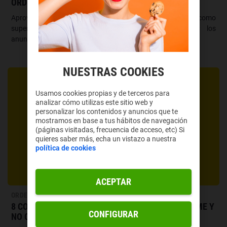
ORDENADORES MAC
Aprovecha estas aplicaciones para hacer nuevas funciones como
superponer pantallas, guardar contraseñas o quitar los
anuncios.
NUESTRAS COOKIES
Usamos cookies propias y de terceros para
analizar cómo utilizas este sitio web y
personalizar los contenidos y anuncios que te
mostramos en base a tus hábitos de navegación
(páginas visitadas, frecuencia de acceso, etc) Si
quieres saber más, echa un vistazo a nuestra
política de cookies
ACEPTAR
ORDENADORES
8 COSAS QUE PUEDES HACER CON GOOGLE CHROME Y
CONFIGURAR
NO CONOCÍAS