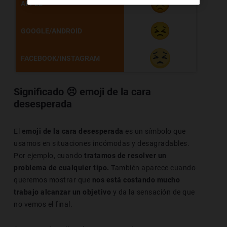
APPLE
GOOGLE/ANDROID
FACEBOOK/INSTAGRAM
Significado
😣
emoji de la cara
desesperada
El
emoji de la cara desesperada
es un símbolo que
usamos en situaciones incómodas y desagradables.
Por ejemplo, cuando
tratamos de resolver un
problema de cualquier tipo.
También aparece cuando
queremos mostrar que
nos está costando mucho
trabajo alcanzar un objetivo
y da la sensación de que
no vemos el final.