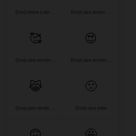
Emoji besos y abrazos
Emoji cara lanzando beso
🥰
😍
Emoji cara sonriendo con corazones
Emoji cara sonriendo con ojos de corazón
😹
🙁
Emoji gato riendo con lágrimas
Emoji cara triste
🙃
🤩