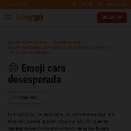
Ir a yoigo.com
SOY CLIENTE
900 622 247
BLOYGO - BLOG DE YOIGO
GLOSARIO EMOJIS
EMOJIS Y EMOCIONES: ¡EXPRÉSATE DE MEJOR FORMA! &#X1F60A;
​ EMOJI CARA DESESPERADA
😣​ Emoji cara
desesperada
😣
Copiar emoji
La frustración, la desesperación o el enfrentarse a una
situación para la que se busca una solución pueden
representarse con un emoticono. El
emoji de la cara