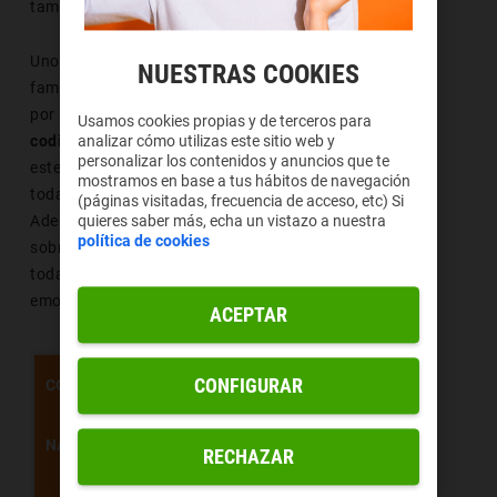
también influye.
Uno de los aspectos que nos ha llevado a
NUESTRAS COOKIES
familiarizarnos con este emoji es que es reconocible
por los ordenadores y eso se debe a que
está
Usamos cookies propias y de terceros para
codificado en Unicode
. Si sentimos curiosidad sobre
analizar cómo utilizas este sitio web y
personalizar los contenidos y anuncios que te
este emoji, en la web oficial de
Unicode
aparecen
mostramos en base a tus hábitos de navegación
todas las formas bajo las que podemos reproducirlo.
(páginas visitadas, frecuencia de acceso, etc) Si
Además, este portal también muestra información
quieres saber más, echa un vistazo a nuestra
política de cookies
sobre el resto de emoticonos. La siguiente tabla refleja
todas las maneras en las que podemos visualizar al
emoticono de desesperado.
ACEPTAR
U+1F623
CONFIGURAR
CÓDIGO
😣
NAVEGADOR
RECHAZAR