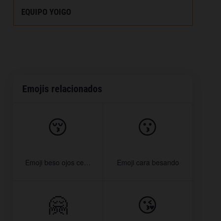
EQUIPO YOIGO
Emojis relacionados
😚
😗
Emoji beso ojos cerrados
Emoji cara besando
🤗
😘