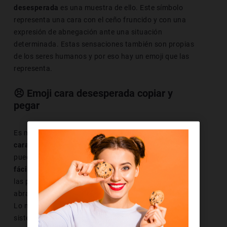
desesperada
es una muestra de ello. Este símbolo
representa una cara con el ceño fruncido y con una
expresión de abnegación ante una situación
determinada. Estas sensaciones también son propias
de los seres humanos y por eso hay un emoji que las
representa.
😣
Emoji cara desesperada copiar y
pegar
Es muy probable que hayamos visto al
emoji de la
cara desesperada
en alguna conversación, incluso
puede ser que lo hayamos utilizado. Este símbolo
es
fácilmente reconocible
, pero no debemos olvidar que
las plataformas y las aplicaciones con las que lo
abramos repercuten en la forma en la que lo vemos.
Lo mismo ocurre con nuestro navegador y con nuestro
sistema operativo. Además, el S.O. que tengamos