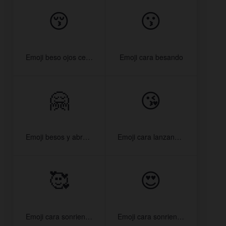
😚
😗
Emoji beso ojos cerrados
Emoji cara besando
🤗
😘
Emoji besos y abrazos
Emoji cara lanzando beso
🥰
😍
Emoji cara sonriendo con corazones
Emoji cara sonriendo con ojos de corazón