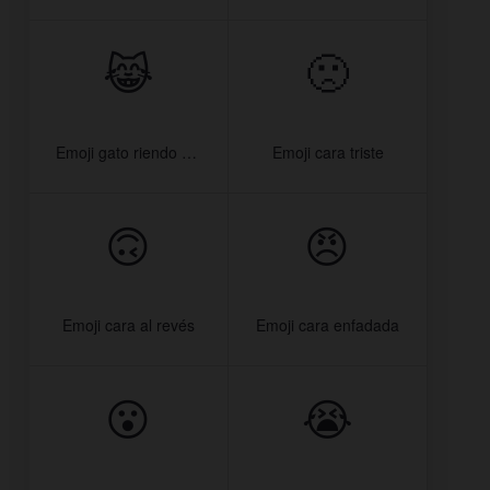
😹
🙁
Emoji gato riendo con lágrimas
Emoji cara triste
🙃
😠
Emoji cara al revés
Emoji cara enfadada
😮
😭