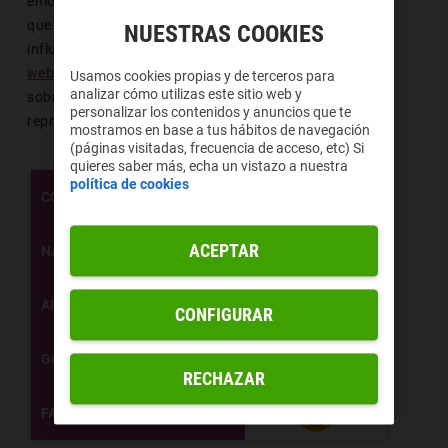
emoticono. Tampoco debes dejar pasar el hecho de
que tanto tu sistema operativo como tu navegador
NUESTRAS COOKIES
influyen en el modo en el que lo ves. Por otro lado, la
web oficial de Unicode
te ofrece más información
Usamos cookies propias y de terceros para
analizar cómo utilizas este sitio web y
sobre los diferentes modos en los que puedes
personalizar los contenidos y anuncios que te
representar a este emoji.
mostramos en base a tus hábitos de navegación
(páginas visitadas, frecuencia de acceso, etc) Si
quieres saber más, echa un vistazo a nuestra
política de cookies
U+1F929
CÓDIGO
🤩
ACEPTAR
NAVEGADOR
APPLE
CONFIGURAR
GOOGLE/ANDROID
RECHAZAR
FACEBOOK/INSTAGRAM