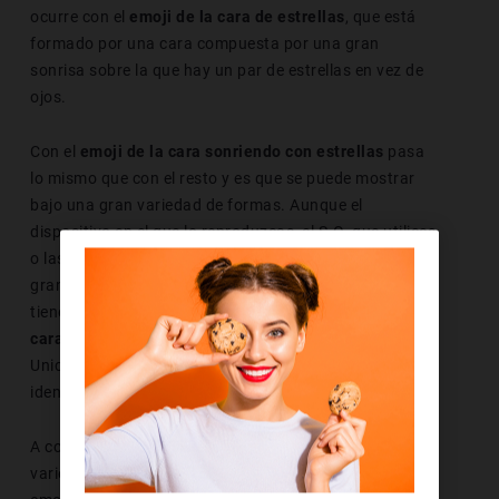
ocurre con el
emoji de la cara de estrellas
, que está
formado por una cara compuesta por una gran
sonrisa sobre la que hay un par de estrellas en vez de
ojos.
Con el
emoji de la cara sonriendo con estrellas
pasa
lo mismo que con el resto y es que se puede mostrar
bajo una gran variedad de formas. Aunque el
dispositivo en el que lo reproduzcas, el S.O. que utilices
o las aplicaciones en las que lo muestres ejercen una
gran influencia en el modo en que lo ves. También
tienes que tener en cuenta que este
emoticono de
cara sonriendo con estrellas
está codificado en
Unicode y este rasgo es el que hace que pueda ser
identificado por las computadoras.
A continuación, aparece una tabla que muestra la
variedad de formas bajo las que se reproduce este