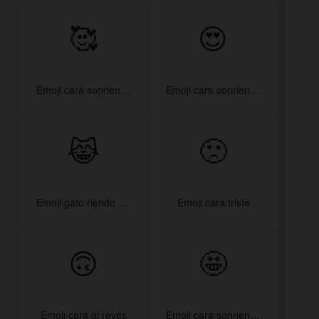
🥰
😍
Emoji cara sonriendo con corazones
Emoji cara sonriendo con ojos de corazón
😹
🙁
Emoji gato riendo con lágrimas
Emoji cara triste
🙃
🤩
Emoji cara al revés
Emoji cara sonriendo con estrellas