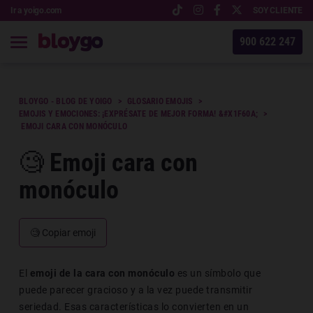
Ir a yoigo.com
SOY CLIENTE
900 622 247
BLOYGO - BLOG DE YOIGO
GLOSARIO EMOJIS
EMOJIS Y EMOCIONES: ¡EXPRÉSATE DE MEJOR FORMA! &#X1F60A;
​ EMOJI CARA CON MONÓCULO
🧐​ Emoji cara con
monóculo
🧐
Copiar emoji
El
emoji de la cara con monóculo
es un símbolo que
puede parecer gracioso y a la vez puede transmitir
seriedad. Esas características lo convierten en un