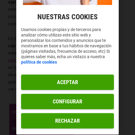
ejercen su influencia
, todo esto sin olvidar que este
emoticono está codificado en Unicode y ese aspecto
NUESTRAS COOKIES
provoca que pueda ser identificado por las
computadoras.
Usamos cookies propias y de terceros para
analizar cómo utilizas este sitio web y
Es inevitable que símbolos como el
emoji de la cara
personalizar los contenidos y anuncios que te
con monóculo
nos resulten curiosos y queramos tener
mostramos en base a tus hábitos de navegación
(páginas visitadas, frecuencia de acceso, etc) Si
más información sobre ellos. En la web oficial de
quieres saber más, echa un vistazo a nuestra
Unicode
podremos ver todas y cada una de las formas
política de cookies
en las que podemos reproducir a este emoji y al resto
de emoticonos. Seguidamente, se muestra una tabla
ACEPTAR
que revela todas las versiones bajo las que podemos
ver a este símbolo.
CONFIGURAR
CÓDIGO
U+1F9D0
RECHAZAR
🧐
NAVEGADOR