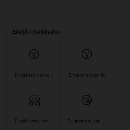
Emojis relacionados
😚
😗
Emoji beso ojos cerrados
Emoji cara besando
🤗
😘
Emoji besos y abrazos
Emoji cara lanzando beso