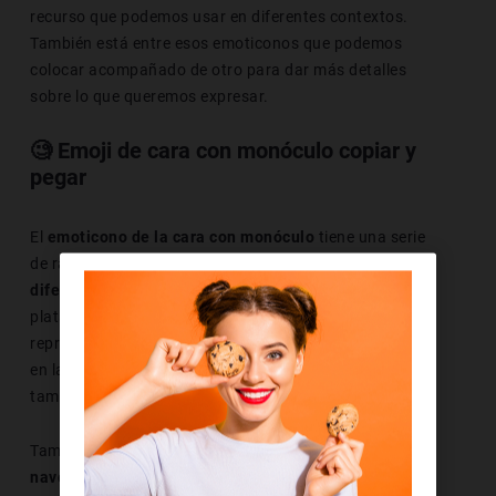
recurso que podemos usar en diferentes contextos.
También está entre esos emoticonos que podemos
colocar acompañado de otro para dar más detalles
sobre lo que queremos expresar.
🧐
Emoji de cara con monóculo copiar y
pegar
El
emoticono de la cara con monóculo
tiene una serie
de rasgos que hace que podamos
visualizarlo bajo
diferentes formas
. Todo esto se debe a que las
plataformas y las aplicaciones con las que lo
reproducimos influyen de forma directa en la manera
en la que lo vemos. Además, el S.O. que tengamos
también repercute en esto.
Tampoco pasa desapercibido el hecho de que
nuestro
navegador y nuestro sistema operativo también