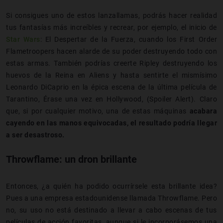
Si consigues uno de estos lanzallamas, podrás hacer realidad
tus fantasías más increíbles y recrear, por ejemplo, el inicio de
Star Wars
: El Despertar de la Fuerza, cuando los First Order
Flametroopers hacen alarde de su poder destruyendo todo con
estas armas. También podrías creerte Ripley destruyendo los
huevos de la Reina en Aliens y hasta sentirte el mismísimo
Leonardo DiCaprio en la épica escena de la última película de
Tarantino, Érase una vez en Hollywood, (Spoiler Alert). Claro
que, si por cualquier motivo, una de estas máquinas
acabara
cayendo en las manos equivocadas, el resultado podría llegar
a ser desastroso.
Throwflame: un dron brillante
Entonces, ¿a quién ha podido ocurrírsele esta brillante idea?
Pues a una empresa estadounidense llamada Throwflame. Pero
no, su uso no está destinado a llevar a cabo escenas de tus
películas de acción favoritas, aunque si le incorporásemos una