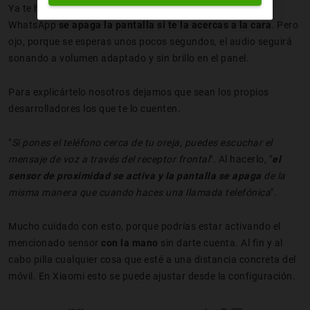
Ya te habrás dado cuenta de que al escuchar un audio de
WhatsApp
se apaga la pantalla si te la acercas a la cara
. Pero
ojo, porque se esperas unos pocos segundos, el audio seguirá
sonando a volumen adaptado y sin brillo en el panel.
Para explicártelo nosotros dejamos que sean los propios
desarrolladores los que te lo cuenten.
"
Si pones el teléfono cerca de tu oreja, puedes escuchar el
mensaje de voz a través del receptor frontal
". Al hacerlo, "
el
sensor de proximidad se activa y la pantalla se apaga
de la
misma manera que cuando haces una llamada telefónica
".
Mucho cuidado con esto, porque podrías estar activando el
mencionado sensor
con la mano
sin darte cuenta. Al fin y al
cabo pilla cualquier cosa que esté a una distancia concreta del
móvil. En Xiaomi esto se puede ajustar desde la configuración.