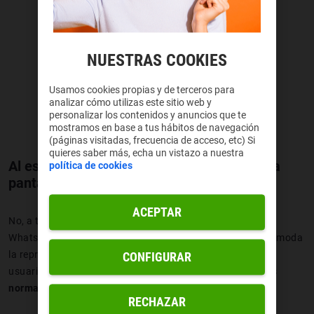
NUESTRAS COOKIES
Usamos cookies propias y de terceros para
analizar cómo utilizas este sitio web y
personalizar los contenidos y anuncios que te
mostramos en base a tus hábitos de navegación
(páginas visitadas, frecuencia de acceso, etc) Si
quieres saber más, echa un vistazo a nuestra
Al escuchar audio de WhatsApp se apaga la
política de cookies
pantalla
ACEPTAR
No, a tu móvil no le pasa nada. Hace ya bastantes años
WhatsApp introdujo una actualización para hacer más cómoda
la reproducción de notas de voz. Con esto permitía a los
CONFIGURAR
usuarios escuchar los mensajes
como si fueran llamadas
normales
.
RECHAZAR