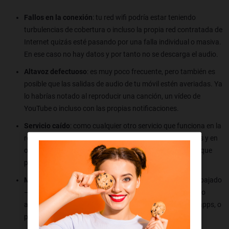
Fallos en la conexión
: tu red wifi podría estar teniendo
turbulencias de cobertura o incluso la propia red contratada de
Internet quizás esté pasando por una falla individual o masiva.
En ese caso no hay datos y por tanto no se descarga el audio.
Altavoz defectuoso
: es muy poco frecuente, pero también es
posible que las salidas de audio de tu móvil estén averiadas. Ya
lo habrías notado al reproducir una canción, un vídeo de
YouTube o incluso con las propias notificaciones.
Servicio caído
: como cualquier otro servicio que funciona en la
red, WhatsApp sufre caídas masivas. A veces son locales y en
otras ocasiones mundiales. En este caso no hay mucho que
puedas hacer aparte de esperar a que se resuelva.
Móvil sin volumen
: y ya no lo decimos porque lo tengas bajado
—algo bastante absurdo— sino porque hayas toqueteado
algún parámetro de los ajustes relativo al sonido de las apps, o
porque tengas aplicada un pre-configuración concreta.