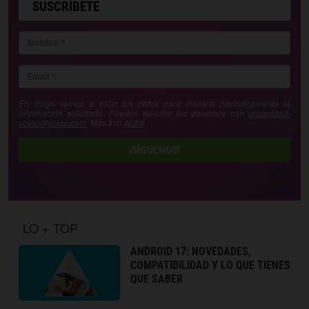
SUSCRÍBETE
En Yoigo vamos a tratar tus datos para enviarte periódicamente la
información solicitada. Puedes ejercitar tus derechos con
privacidad-
yoigo@yoigo.com
. Más Info
AQUÍ
.
¡SÍGUENOS!
LO + TOP
ANDROID 17: NOVEDADES,
COMPATIBILIDAD Y LO QUE TIENES
QUE SABER