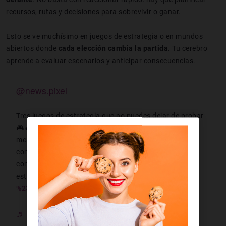
recursos, rutas y decisiones para sobrevivir o ganar.
Esto se ve muchísimo en juegos de estrategia o en mundos
abiertos donde
cada elección cambia la partida
. Tu cerebro
aprende a evaluar escenarios y anticipar consecuencias.
@news.pixel
Tres juegos de estrategia que no puedes dejar de probar
🎮🔥 🛡️ Wartales: forma tu grupo y sobrevive como
mercenario. 💣 Comandos: piensa, sincroniza y ejecuta
con precisión. 😈 Dungeon Keeper: sé el villano y
construye tu propio infierno. ¿Team héroe o villano? 😏
estrategia wartales comandos
%23dungeonkeeper
%23npixel
newspixel
♬ sonido original - News Pixel - News Pixel