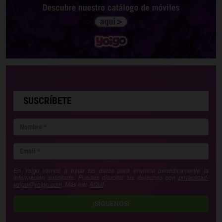
SUSCRÍBETE
En Yoigo vamos a tratar tus datos para enviarte periódicamente la
información solicitada. Puedes ejercitar tus derechos con
privacidad-
yoigo@yoigo.com
. Más Info
AQUÍ
.
¡SÍGUENOS!