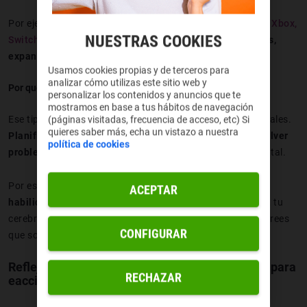
Por ejemplo, títulos como Civilization VI (
PC,
PlayStation,
Xbox,
NUESTRAS COOKIES
Switch
) o StarCraft II (PC) te obligan a
gestionar recursos,
expandir territorios y analizar al rival constantemente.
Usamos cookies propias y de terceros para
analizar cómo utilizas este sitio web y
Por qué sirve en la vida real
personalizar los contenidos y anuncios que te
mostramos en base a tus hábitos de navegación
(páginas visitadas, frecuencia de acceso, etc) Si
Ese tipo de pensamiento es clave en muchos contextos reales.
quieres saber más, echa un vistazo a nuestra
Planificar proyectos, tomar decisiones complejas o resolver
política de cookies
problemas
requiere exactamente ese mismo proceso mental.
Por eso no es raro que muchas personas desarrollen
ACEPTAR
habilidades analíticas jugando estrategia
. Básicamente, tu
cerebro aprende a pensar como un estratega… mientras crees
CONFIGURAR
que solo estás jugando.
Reflejos y coordinación: el modo ninja activado para
RECHAZAR
eaccionar en milisegundos