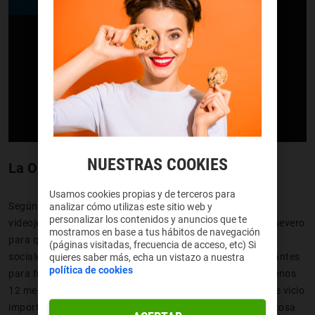
NUESTRAS COOKIES
La OMS define los límites
Usamos cookies propias y de terceros para
Según la OMS, “para ser diagnosticado de trastorno del
analizar cómo utilizas este sitio web y
personalizar los contenidos y anuncios que te
videojuego, el comportamiento debe ser suficientemente severo
mostramos en base a tus hábitos de navegación
para que resulte en disfunciones personales, familiares,
(páginas visitadas, frecuencia de acceso, etc) Si
sociales, educativas, ocupacionales u otras áreas importantes
quieres saber más, echa un vistazo a nuestra
política de cookies
para funcionar y habrían sido evidentes durante por lo menos
12 meses”. O sea, que todos podemos pasar una época de vicio
importante, pero cuando te encallas en una pantalla y la cosa