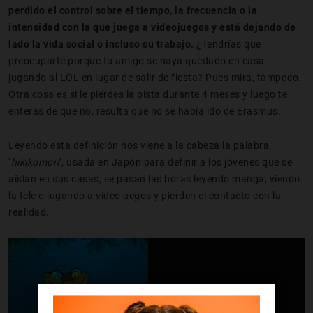
perdido el control sobre el tiempo, la frecuencia o la
intensidad con la que juega a videojuegos y está dejando de
lado la vida social o incluso su trabajo.
¿Tendrías que
preocuparte porque tu amigo se haya quedado en casa
jugando al LOL en lugar de salir de fiesta? Pues mira, tampoco.
Otra cosa es si le pierdes la pista durante 4 meses y luego te
enteras de que no, resulta que no se había ido de Erasmus.
Leyendo esta definición nos viene a la cabeza la palabra
‘
hikikomori
’, usada en Japón para definir a los jóvenes que se
aíslan en sus casas, se pasan las horas leyendo manga, viendo
la tele o jugando a videojuegos y pierden el contacto con la
realidad.