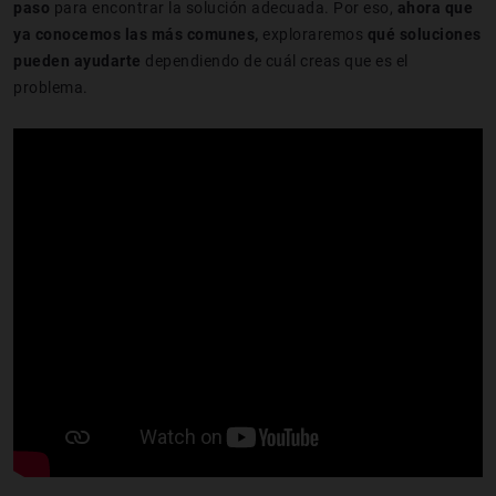
paso
para encontrar la solución adecuada. Por eso,
ahora que
ya conocemos las más comunes,
exploraremos
qué soluciones
pueden ayudarte
dependiendo de cuál creas que es el
problema.