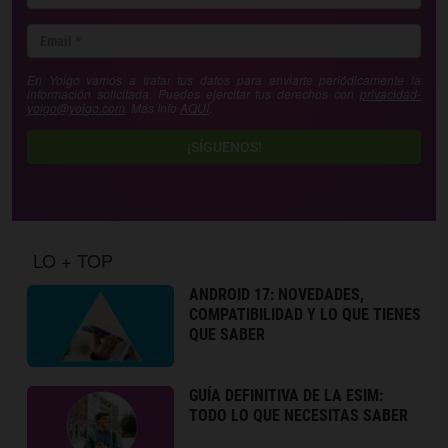
En Yoigo vamos a tratar tus datos para enviarte periódicamente la
información solicitada. Puedes ejercitar tus derechos con
privacidad-
yoigo@yoigo.com
. Más Info
AQUÍ
.
¡SÍGUENOS!
LO + TOP
ANDROID 17: NOVEDADES,
COMPATIBILIDAD Y LO QUE TIENES
QUE SABER
GUÍA DEFINITIVA DE LA ESIM:
TODO LO QUE NECESITAS SABER