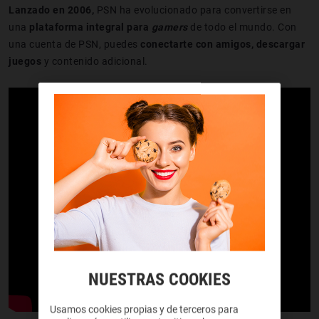
Lanzado en 2006,
PSN ha evolucionado para convertirse en
una
plataforma integral para
gamers
de todo el mundo. Con
una cuenta de PSN, puedes
conectarte con amigos, descargar
juegos
y contenido adicional.
NUESTRAS COOKIES
Usamos cookies propias y de terceros para