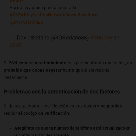
#PSN
?
Así no hay quien pueda jugar a la
#PSP
#PlayStationNetworkDown
#psndown
@PlayStationES
— DavidSedano (@DSedano85)
February 17,
2025
Si
PSN está en mantenimiento
o experimentando una caída,
es
probable que debas esperar
hasta que el servicio se
restablezca.
Problemas con la autenticación de dos factores
Si tienes activada la verificación en dos pasos y
no puedes
recibir el código de verificación
:
Asegúrate de que tu número de teléfono esté actualizado
en
la configuración de tu cuenta.