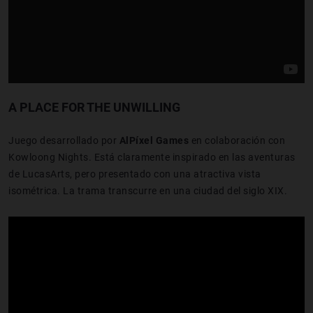
A PLACE FOR THE UNWILLING
Juego desarrollado por
AlPíxel Games
en colaboración con
Kowloong Nights. Está claramente inspirado en las aventuras
de LucasArts, pero presentado con una atractiva vista
isométrica. La trama transcurre en una ciudad del siglo XIX.