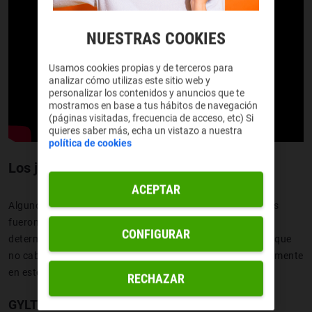
NUESTRAS COOKIES
Usamos cookies propias y de terceros para
analizar cómo utilizas este sitio web y
personalizar los contenidos y anuncios que te
mostramos en base a tus hábitos de navegación
(páginas visitadas, frecuencia de acceso, etc) Si
quieres saber más, echa un vistazo a nuestra
política de cookies
Los juegos más esperados en 2019
ACEPTAR
Algunos llevan tiempo en desarrollo, a punto de salir, otros
fueron presentados en
el reciente E3
, por lo que es difícil
CONFIGURAR
determinar si terminarán apareciendo este mismo año, lo que
no cabe duda es que se han hecho importantes mediáticamente
en estos días y queremos que le echéis un ojo:
RECHAZAR
GYLT