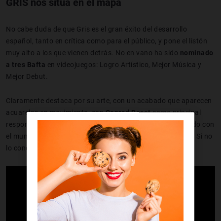
GRIS nos sitúa en el mapa
No cabe duda de que Gris es el gran éxito del desarrollo
español, tanto en crítica como para el público, y pone el listón
muy alto a los que vienen detrás. No en vano ha sido
nominado
a tres Bafta
en videojuegos: Logro Artístico, Mejor Música y
Mejor Debut.
Claramente destaca por su arte, con un acabado que aparecen
acuarelas en movimiento, con
Conrad Roset
como principal
responsable. De hecho ya ganó el premio Annie relacionado con
el mundo de la animación, batiendo a superproducciones. Si no
lo conocéis, no os lo perdáis en funcionamiento: