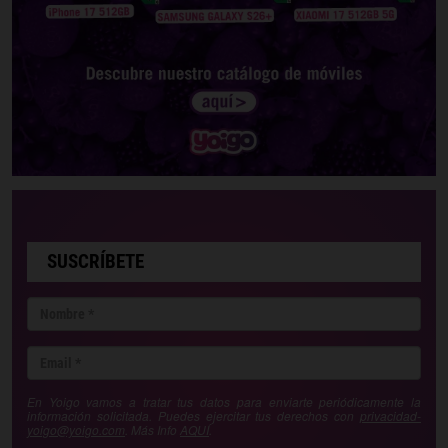
SUSCRÍBETE
En Yoigo vamos a tratar tus datos para enviarte periódicamente la
información solicitada. Puedes ejercitar tus derechos con
privacidad-
yoigo@yoigo.com
. Más Info
AQUÍ
.