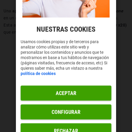
Una
aplicación muy completa que convertirá tu
smartphone
en un microscopio simulado con resultados ultrarrealistas.
Esta aplicación
incluye
zooms
intercambiables (x5, x10 y x20)
NUESTRAS COOKIES
que enfocan perfectamente.
Usamos cookies propias y de terceros para
analizar cómo utilizas este sitio web y
personalizar los contenidos y anuncios que te
mostramos en base a tus hábitos de navegación
(páginas visitadas, frecuencia de acceso, etc) Si
quieres saber más, echa un vistazo a nuestra
política de cookies
ACEPTAR
CONFIGURAR
RECHAZAR