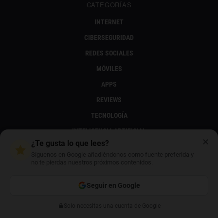
CATEGORÍAS
INTERNET
CIBERSEGURIDAD
REDES SOCIALES
MÓVILES
APPS
REVIEWS
TECNOLOGÍA
INTELIGENCIA ARTIFICIAL
✕
¿Te gusta lo que lees?
ENTRETENIMIENTO
Síguenos en Google añadiéndonos como fuente preferida y
TELEVISIÓN
no te pierdas nuestros próximos contenidos.
MÚSICA
Seguir en Google
FOTOGRAFÍA
Solo necesitas una cuenta de Google
Anterior
Siguiente
SERIES Y PELÍCULAS