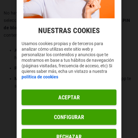
No hay más que entrar en el menú Ajustes de la tienda,
seleccionar el apartado “
Control Parental
” y configurar el
PIN
de bloqueo
. En este punto podrás escoger qué apps y
NUESTRAS COOKIES
contenido bloquear:
Usamos cookies propias y de terceros para
analizar cómo utilizas este sitio web y
Aplicaciones y juegos
: puedes discriminar por edades
personalizar los contenidos y anuncios que te
haciendo uso del sistema de calificación PEGI.
mostramos en base a tus hábitos de navegación
(páginas visitadas, frecuencia de acceso, etc) Si
Películas
: filtra por géneros y calificaciones de edades.
quieres saber más, echa un vistazo a nuestra
política de cookies
Música
: aquí existe un poco más de libertad, aunque la app te
sugiere de forma automática el contenido más sensible.
ACEPTAR
CONFIGURAR
RECHAZAR