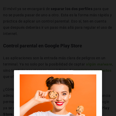
El móvil ya se encargará de
separar los dos perfiles
para que
no se pueda pasar de uno a otro. Esta es la forma más rápida y
práctica de aplicar un control parental. Eso sí, ten en cuenta
que después deberías ir un paso más allá para regular el uso de
Internet.
Control parental en Google Play Store
Las aplicaciones son la entrada más clara de peligros en un
terminal. Ya no solo por la posibilidad de captar
algún
malware
,
sino también por el rango casi infinito de
servicios y productos
que ofrecen.
¿Cómo saber que el niño se está descargando una app
adecuada? Si se plantea así, a menos que exista una vigilancia
permanente, resulta prácticamente imposible. Por eso Google
ya se encarga de incluir
ajustes específicos en la propia Play
Store
.