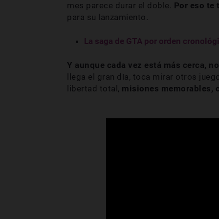
mes parece durar el doble.
Por eso te
para su lanzamiento.
La saga de GTA por orden cronológ
Y aunque cada vez está más cerca, n
llega el gran día, toca mirar otros ju
libertad total,
misiones memorables, c