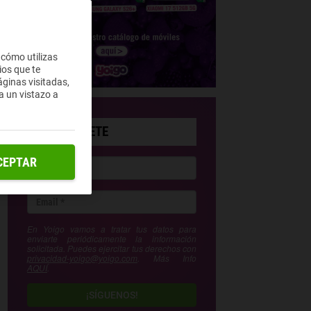
 cómo utilizas
ios que te
ginas visitadas,
a un vistazo a
SUSCRÍBETE
CEPTAR
En Yoigo vamos a tratar tus datos para
enviarte periódicamente la información
solicitada. Puedes ejercitar tus derechos con
privacidad-yoigo@yoigo.com
. Más Info
AQUÍ
.
¡SÍGUENOS!