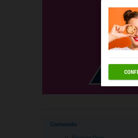
CONF
Contenido
Sleeping Dogs