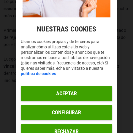
Lo puedes hacer desde cualquier dispositivo, aunque
te
recomendamos que lo hagas desde el móvil
, porque es mucho
más rápido y se puede comprobar con un solo vistazo.
NUESTRAS COOKIES
Primero, entra en la aplicación móvil. Tienes que ir al apartado
de "
Ajustes
", está en la esquina inferior derecha, representado
Usamos cookies propias y de terceros para
por el clásico engranaje de siempre.
analizar cómo utilizas este sitio web y
personalizar los contenidos y anuncios que te
mostramos en base a tus hábitos de navegación
Luego, tienes que presionar en la función "
Dispositivos
(páginas visitadas, frecuencia de acceso, etc) Si
vinculados
", que está entre las primeras opciones. Una vez
quieres saber más, echa un vistazo a nuestra
dentro, te aparecerán todos los aparatos en los que has
política de cookies
iniciado sesión con tu WhatsApp.
ACEPTAR
CONFIGURAR
RECHAZAR