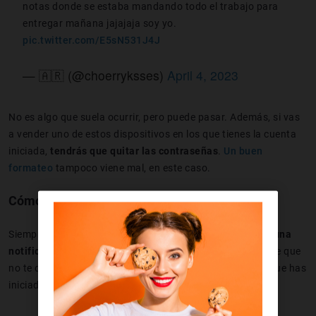
notas donde se estaba mandando todo el trabajo para
entregar mañana jajajaja soy yo.
pic.twitter.com/E5sN531J4J
— 🇦🇷 (@choerryksses)
April 4, 2023
No es algo que suela ocurrir, pero puede pasar. Además, si vas
a vender uno de estos dispositivos en los que tienes la cuenta
iniciada,
tendrás que quitar las contraseñas
.
Un buen
formateo
tampoco viene mal, en este caso.
Cómo ver las sesiones abiertas en WhatsApp
Siempre que inicias sesión en un nuevo dispositivo
salta una
notificación de que hay otra cuenta vinculada
. Es posible que
no te des cuenta o se te olvide en todos los sitios en los que has
iniciado, así que lo puedes comprobar de forma manual.