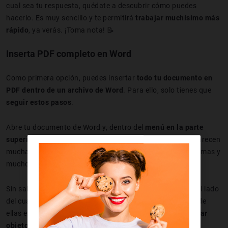
cual sea tu respuesta, quédate a descubrir cómo puedes
hacerlo. Es muy sencillo y te permitirá
trabajar muchísimo más
rápido
, ya verás. ¡Toma nota! 📝
Inserta PDF completo en Word
Como primera opción, puedes insertar
todo tu documento en
PDF dentro de un archivo de Word
. Para ello, solo tienes que
seguir estos pasos
.
Abre tu documento de Word y, dentro del
menú en la parte
superior
, selecciona la opción "
Insertar
". Verás que te aparecen
muchas más opciones, como añadir imágenes, tablas, formas y
mucho más a tu documento de Word.
Sin salirte del menú, justo en la parte superior derecha y al lado
del cuadro de texto, verás otras seis opciones. La última de
ellas es "
Insertar texto de archivo
". También verás "
Insertar
objeto
", que te explicaremos más tarde.