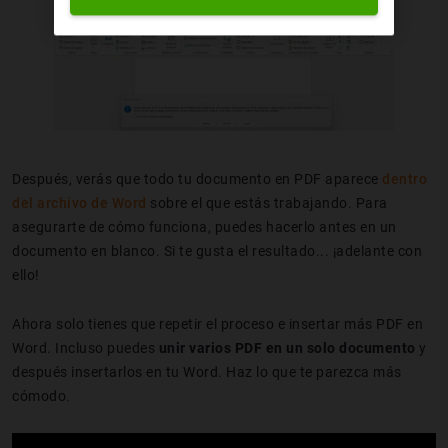
Después, verás que todo tu documento en PDF aparece
dentro
del archivo de Word
sobre el que estás trabajando. Para
asegurarte de cómo funciona, puedes hacerlo antes en un
documento en blanco. Si te gusta el resultado... ¡adelante con
ello!
Ahora solo tienes que repetir el proceso e insertar más PDF en
Word. Incluso puedes
unir varios PDF en un solo documento
y
después insertarlos en tu Word. Haz lo que te parezca más
cómodo.