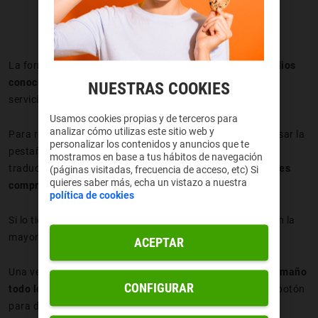
La forma de uso es muy sencilla.
No vas a necesitar amplios
conocimientos de informática
para poder emplear sus
NUESTRAS COOKIES
servicios.
Usamos cookies propias y de terceros para
analizar cómo utilizas este sitio web y
Para reducir el peso de tu archivo PDF solo tienes que pulsar la
personalizar los contenidos y anuncios que te
pestaña «Choose file» o «Elegir archivo», si la web está
mostramos en base a tus hábitos de navegación
traducida al castellano, y
buscar el documento que quieres
(páginas visitadas, frecuencia de acceso, etc) Si
quieres saber más, echa un vistazo a nuestra
comprimir
.
política de cookies
Si lo tienes a mano, también puedes arrastrarlo sin más en la
mayoría de los casos.
ACEPTAR
Una vez hecho esto,
la web se encargará de reducir su tamaño
CONFIGURAR
todo lo posible
. Espera que el proceso termine y pulsa el botón
para descargar la nueva versión light de tu PDF.