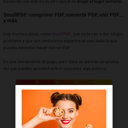
través de una web no es otro que el de
elegir el lugar correcto
.
SmallPDF: comprimir PDF, convertir PDF, unir PDF...
y más
Hay muchos sitios, como
SmallPDF
, que no te van a dar ningún
problema y que son verdaderos expertos en casi todo lo que
puedes necesitar hacer con un PDF.
Es una herramienta de pago, pero tiene un período de prueba
del que puedes aprovecharte si necesitas algo puntual.