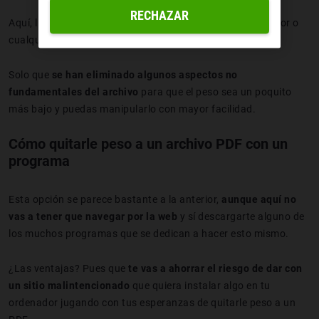
RECHAZAR
Aquí, light no significa que tu PDF haya perdido sabor, color o
cualquier otro elemento que para ti sea esencial.
Solo que
se han eliminado algunos aspectos no
fundamentales del archivo
para que el peso sea un poquito
más bajo y puedas manipularlo con mayor facilidad.
Cómo quitarle peso a un archivo PDF con un
programa
Esta opción se parece bastante a la anterior,
aunque aquí no
vas a tener que navegar por la web
y sí descargarte alguno de
los muchos programas que se dedican a hacer esto mismo.
¿Las ventajas? Pues que
te vas a ahorrar el riesgo de dar con
un sitio malintencionado
que quiera instalar algo en tu
ordenador jugando con tus esperanzas de quitarle peso a un