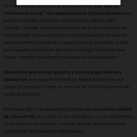
Se trata de una herramienta que
nos ofrece una “sala de
conferencia virtual” con capacidad para 25 participantes
que
pueden intervenir en tiempo real mediante vídeo y chat.
Además, también ofrece la posibilidad de grabar la sesión en
formato mp4. Una característica muy interesante en caso de
que necesitemos transcribir alguna parte de la reunión, o bien,
para aquellos profesores que deban corregir los errores que
hayan cometido sus alumnos durante una presentación.
Zoom tiene una versión gratuita y otra de pago mediante
suscripción
que nos permite realizar videoconferencias con
hasta 50 personas y tener un máximo de 10.000 asistentes en
modo de escucha.
En ambos casos, la aplicación presenta
una excelente calidad
de vídeo en HD
sin cortes –o con muy pocos- y con una interfaz
de escritorio muy intuitiva y sencilla de usar que te facilitará
administrar las charlas sin dificultades.