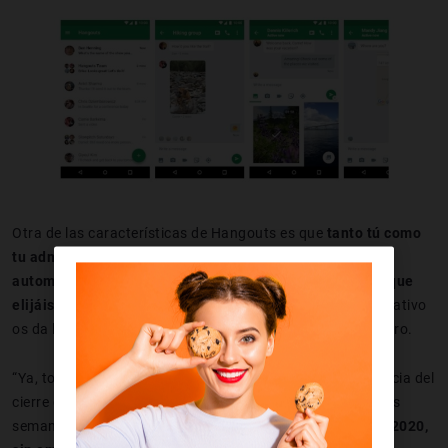
Otra de las características de Hangouts es que
tanto tú como
tu administrador podréis guardar o descartar
automáticamente todas las conversaciones o aquellas que
elijáis
. Además, de conservar las conversaciones, el aplicativo
os da la posibilidad de incluir a nuevos usuarios en el futuro.
“Ya, todo eso está muy bien… pero, ¿qué hay sobre la noticia del
cierre de Hangouts?”. Es cierto. Google anunció hace unas
semanas que el
Hangouts clásico desaparecerá sobe el 2020,