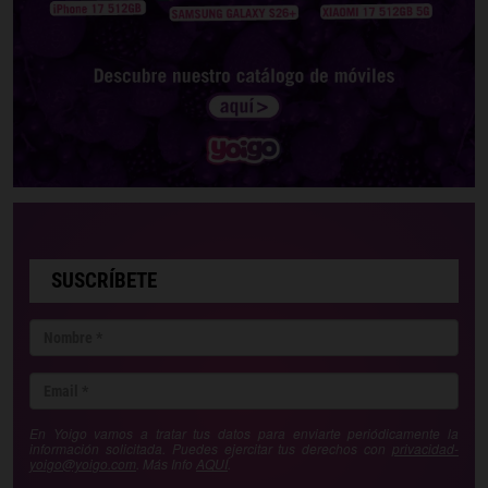
SUSCRÍBETE
En Yoigo vamos a tratar tus datos para enviarte periódicamente la
información solicitada. Puedes ejercitar tus derechos con
privacidad-
yoigo@yoigo.com
. Más Info
AQUÍ
.