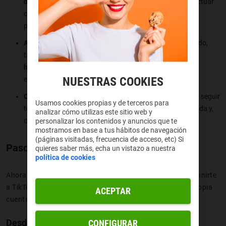
diferentes
culturas
y lugares del mundo
. Puedes interactuar
con usurarios con intereses similares y descubrir nuevas
perspectivas.
Aprendizaje y entretenimiento
: TikTok no solo es divertido,
también resulta educativo. Puedes
aprender nuevas
habilidades
, consejos de vida y disfrutar de contenido
NUESTRAS COOKIES
entretenido en una variedad de temas.
Oportunidades de tendencia
: participar en
challenges
y seguir
Usamos cookies propias y de terceros para
tendencias te permite estar al tanto de lo que está de moda y,
analizar cómo utilizas este sitio web y
con suerte,
volverte viral.
personalizar los contenidos y anuncios que te
mostramos en base a tus hábitos de navegación
(páginas visitadas, frecuencia de acceso, etc) Si
Pasos para crear una Cuenta en TikTok
quieres saber más, echa un vistazo a nuestra
política de cookies
Ahora que ya sabes algunos de los buenos motivos para unirte
a TikTok, aquí están los pasos detallados para crear tu propia
ACEPTAR
cuenta.
Desde tu móvil
CONFIGURAR