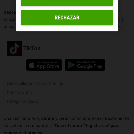
Descarga la aplicación
TikTok accediendo a la tienda de
RECHAZAR
aplicaciones de tu dispositivo (disponible en iOS y Android) y
busca "TikTok". Después, instala la aplicación en tu teléfono.
TikTok
Desarrollador:
TikTok Pte. Ltd.
Precio:
Gratis
Categoría:
Social
Una vez instalada,
ábrela
y verás cómo aparecen directamente
los vídeos en tu pantalla.
Toca el botón "Registrarse" para
empezar el proceso
.