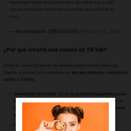
Siento que tiktok es el nuevo vine. De tiktok van a salir
nuevos y muchos influencers como los que salieron de
vine.
— tacodeasada (@MariaDaft)
February 6, 2020
¿Por qué crearte una cuenta en TikTok?
Antes de sumergirnos en los detalles sobre cómo crear una
cuenta, es importante comprender
por qué deberías considerar
unirte a TikTok.
Creatividad sin límites
: TikTok
es la plataforma perfecta para
mostrar tu creatividad
a través de vídeos cortos (aunque ya
los haya de hasta 10 minutos). Puedes crear
contenido único
y expresar tus ideas
de manera visual.
Conexiones globales
: TikTok conecta a personas de