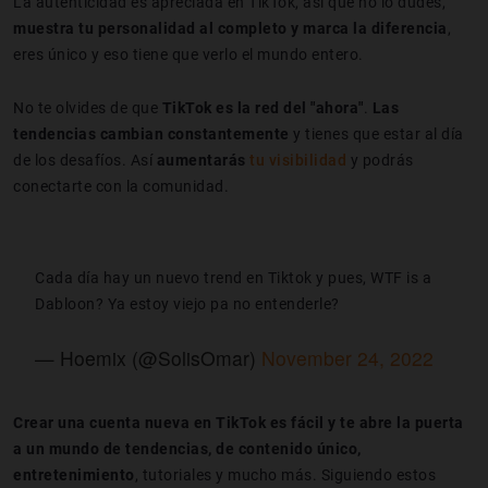
La autenticidad es apreciada en TikTok, así que no lo dudes,
muestra tu personalidad al completo y marca la diferencia
,
eres único y eso tiene que verlo el mundo entero.
No te olvides de que
TikTok es la red del "ahora"
.
Las
tendencias cambian constantemente
y tienes que estar al día
de los desafíos. Así
aumentarás
tu visibilidad
y podrás
conectarte con la comunidad.
Cada día hay un nuevo trend en Tiktok y pues, WTF is a
Dabloon? Ya estoy viejo pa no entenderle?
— Hoemix (@SolisOmar)
November 24, 2022
Crear una cuenta nueva en TikTok es fácil y te abre la puerta
a un mundo de tendencias, de contenido único,
entretenimiento
, tutoriales y mucho más. Siguiendo estos