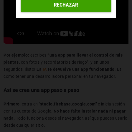
RECHAZAR
Por ejemplo:
escribes
“una app para llevar el control de mis
plantas,
con fotos y recordatorios de riego”, y en unos
segundos, ¡listo!
La
IA
te devuelve una app funcionando
. Es
como tener una desarrolladora personal en tu navegador.
Así se crea una app paso a paso
Primero
, entra en
"studio.firebase.google.com"
e inicia sesión
con tu cuenta de Google.
No hace falta instalar nada ni pagar
nada.
Todo funciona desde el navegador, así que puedes usarlo
desde cualquier sitio.