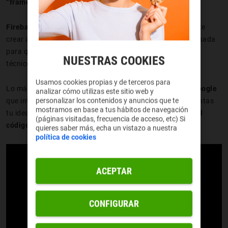
“framework”.
Firebase Studio es una plataforma de
Google
que permite
crear aplicaciones usando inteligencia artificial. Está pensada
para que
cualquier persona
, incluso sin conocimientos
NUESTRAS COOKIES
técnicos,
pueda construir apps desde cero
.
Usamos cookies propias y de terceros para
Lo más interesante es que
se basa en Gemini, la IA de Google
analizar cómo utilizas este sitio web y
personalizar los contenidos y anuncios que te
que interpreta lo que escribes en lenguaje natural. Tú cuentas
mostramos en base a tus hábitos de navegación
tu idea como si estuvieras hablando, y
ella genera todo el
(páginas visitadas, frecuencia de acceso, etc) Si
código por ti
. Fácil, ¿verdad?
quieres saber más, echa un vistazo a nuestra
política de cookies
ACEPTAR
CONFIGURAR