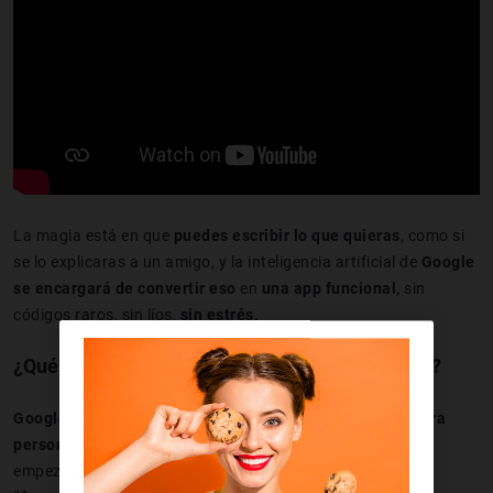
La magia está en que
puedes escribir lo que quieras
, como si
se lo explicaras a un amigo, y la inteligencia artificial de
Google
se encargará de convertir eso
en
una app funcional,
sin
códigos raros, sin líos,
sin estrés.
¿Qué es Firebase Studio y por qué es tan genial?
Google Firebase Studio es una herramienta
pensada
para
personas
que tienen ideas pero que no saben por dónde
empezar cuando escuchan
palabras como “backend” o