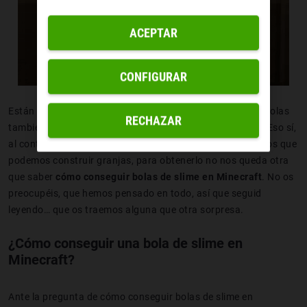
ACEPTAR
CONFIGURAR
Están
compuestos por 9 bolas de slime
, aunque dichas bolas
RECHAZAR
también sirven para construir otro tipo de herramientas. Eso sí,
al contrario que otros materiales más ‘normalitos’, para los que
podemos construir granjas, para obtenerlo no nos queda otra
que saber
cómo conseguir bolas de slime en Minecraft
. No os
preocupéis, que hemos pensado en todo, así que seguid
leyendo… que os traemos alguna que otra sorpresa.
¿Cómo conseguir una bola de slime en
Minecraft?
Ante la pregunta de cómo conseguir bolas de slime en