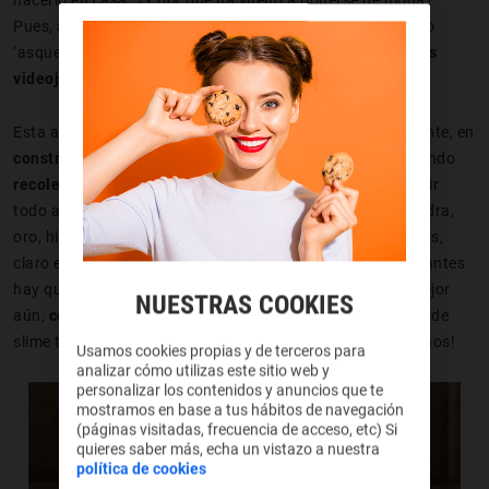
Pues, además de porque a los infantes les encanta todo lo
‘asquerosito’... porque podemos encontrarlo en
uno de los
videojuegos más jugados
de los últimos años:
Minecraft
.
Esta aventura de mundo abierto nos convierte, básicamente, en
constructores
. ¿El objetivo? Viajar alrededor de dicho mundo
recolectando materias primas
con las que poder construir
todo aquello que se nos ocurra. ¿Cómo? Con madera, piedra,
oro, hierro, arcilla y un sinfín de materiales más. Entre ellos,
claro está, se encuentra el
slime
, aunque para obtenerlo antes
hay que saber
dónde encontrar slime en Minecraft
. O mejor
NUESTRAS COOKIES
aún,
cómo conseguir bolas de slime
, ¡porque los bloques de
slime tenemos que construirlos con nuestras propias manos!
Usamos cookies propias y de terceros para
analizar cómo utilizas este sitio web y
personalizar los contenidos y anuncios que te
mostramos en base a tus hábitos de navegación
(páginas visitadas, frecuencia de acceso, etc) Si
quieres saber más, echa un vistazo a nuestra
política de cookies