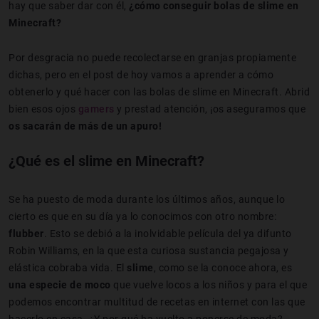
hay que saber dar con él,
¿cómo conseguir bolas de slime en
Minecraft?
Por desgracia no puede recolectarse en granjas propiamente
dichas, pero en el post de hoy vamos a aprender a cómo
obtenerlo y qué hacer con las bolas de slime en Minecraft. Abrid
bien esos ojos
gamers
y prestad atención, ¡os aseguramos que
os sacarán de más de un apuro!
¿Qué es el slime en Minecraft?
Se ha puesto de moda durante los últimos años, aunque lo
cierto es que en su día ya lo conocimos con otro nombre:
flubber
. Esto se debió a la inolvidable película del ya difunto
Robin Williams, en la que esta curiosa sustancia pegajosa y
elástica cobraba vida. El
slime
, como se la conoce ahora, es
una especie de moco
que vuelve locos a los niños y para el que
podemos encontrar multitud de recetas en internet con las que
hacerlo en casa. ¿Y por qué ha vuelto a ponerse de moda?