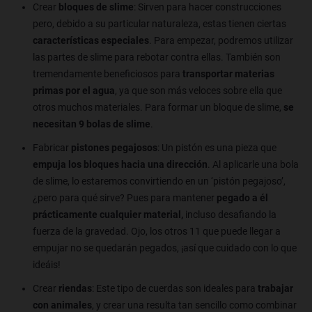
Crear
bloques de slime
: Sirven para hacer construcciones
pero, debido a su particular naturaleza, estas tienen ciertas
características especiales
. Para empezar, podremos utilizar
las partes de slime para rebotar contra ellas. También son
tremendamente beneficiosos para
transportar materias
primas por el agua
, ya que son más veloces sobre ella que
otros muchos materiales. Para formar un bloque de slime,
se
necesitan 9 bolas de slime
.
Fabricar
pistones pegajosos
: Un pistón es una pieza que
empuja los bloques hacia una dirección
. Al aplicarle una bola
de slime, lo estaremos convirtiendo en un ‘pistón pegajoso’,
¿pero para qué sirve? Pues para mantener
pegado a él
prácticamente cualquier material,
incluso desafiando la
fuerza de la gravedad. Ojo, los otros 11 que puede llegar a
empujar no se quedarán pegados, ¡así que cuidado con lo que
ideáis!
Crear
riendas
: Este tipo de cuerdas son ideales para
trabajar
con animales
, y crear una resulta tan sencillo como combinar