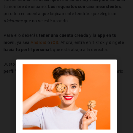
tu nombre de usuario.
Los requisitos son casi inexistentes
,
pero ten en cuenta que lógicamente tendrás que elegir un
nickname
que no se esté usando.
Para ello deberás
tener una cuenta creada
y
la app en tu
móvil
, ya sea
Android
o
iOS
. Ahora, entra en TikTok y dirígete
hacia tu perfil personal,
que está abajo a la derecha.
Justo debajo de tu foto te debe aparecer el botón "
Editar
perfil
", púlsalo y entrarás en la personalización de tu usuario.