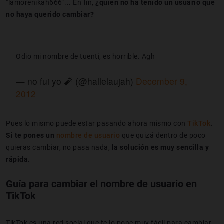
"lamorenikah666"... En fin,
¿quién no ha tenido un usuario que
no haya querido cambiar?
Odio mi nombre de tuenti, es horrible. Agh
— no fui yo 🧨 (@hallelaujah)
December 9,
2012
Pues lo mismo puede estar pasando ahora mismo con
TikTok
.
Si te pones un
nombre de usuario
que quizá dentro de poco
quieras cambiar, no pasa nada,
la solución es muy sencilla y
rápida.
Guía para cambiar el nombre de usuario en
TikTok
TikTok es una red social que te lo pone muy fácil para cambiar