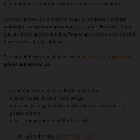
Si lo modificas a menudo, pasará a ser una vez mensual.
Una vez cambies tu nombre de usuario este pasará a
estar
visible para el resto de personas
, y a quedar "liberado". Por lo
que si alguien quiere usar el
nickname
que antes era tuyo podrá
hacerlo sin ningún problema.
Te recomendamos que si tienes cierto
número de seguidores
avises con antelación
.
creandole una cuenta de tiktok a mi madre
ella: q nombre de usuario me pongo
yo: no sé, yo me puse sanguchito primavera porque me
gustan mucho
ella: ... bueno poneme palito de la selva
— ari (@aritrin4k)
March 19, 2023