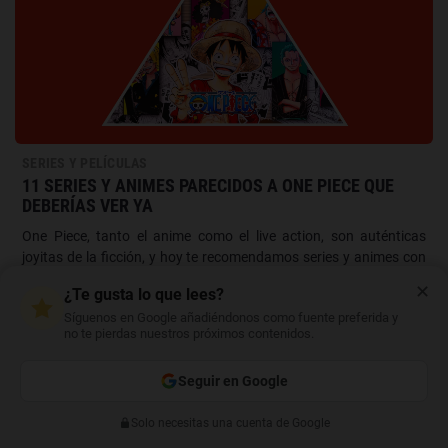
SERIES Y PELÍCULAS
11 SERIES Y ANIMES PARECIDOS A ONE PIECE QUE
DEBERÍAS VER YA
One Piece, tanto el anime como el live action, son auténticas
joyitas de la ficción, y hoy te recomendamos series y animes con
vibes muy similares.
✕
¿Te gusta lo que lees?
Síguenos en Google añadiéndonos como fuente preferida y
no te pierdas nuestros próximos contenidos.
CATEGORÍAS
Seguir en Google
INTERNET
Solo necesitas una cuenta de Google
Anterior
Siguiente