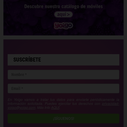
SUSCRÍBETE
En Yoigo vamos a tratar tus datos para enviarte periódicamente la
información solicitada. Puedes ejercitar tus derechos con
privacidad-
yoigo@yoigo.com
. Más Info
AQUÍ
.
¡SÍGUENOS!