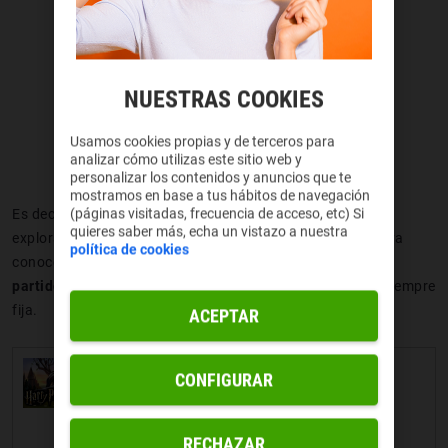
NUESTRAS COOKIES
Usamos cookies propias y de terceros para
analizar cómo utilizas este sitio web y
personalizar los contenidos y anuncios que te
mostramos en base a tus hábitos de navegación
(páginas visitadas, frecuencia de acceso, etc) Si
Es decir, que eliges casa, practicas hechizos y pociones,
quieres saber más, echa un vistazo a nuestra
exploras Hogwarts e interactúas con los profesores que ya
política de cookies
conoces de las películas originales. Por haber hay hasta
partidos de
quidditch
. Eso sí, tiene publi y la cámara es siempre
fija.
ACEPTAR
Harry Potter: Hogwarts Mystery
CONFIGURAR
RECHAZAR