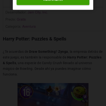
Desarrollador:
Jam City, Inc.
Precio:
Gratis
Categoría:
Aventura
Harry Potter: Puzzles & Spells
¿Te acuerdas de
Draw Something
?
Zynga
, la empresa detrás de
este juego, es también la responsable de
Harry Potter: Puzzles
& Spells
, una especie de Candy Crush llevado al universo
mágico de Rowling. Desde ahí ya puedes imaginar cómo
funciona.