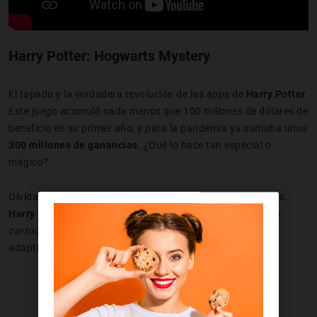
Harry Potter: Hogwarts Mystery
El tapado y la verdadera revolución de las apps de
Harry Potter
.
Este juego acumuló nada menos que 100 millones de dólares de
beneficio en su primer año, y para la pandemia ya sumaba unos
300 millones de ganancias
. ¿Qué lo hace tan especial o
mágico?
Olvídate de gráficos ultrarrealistas o mecánicas complejas.
Harry Potter: Hogwarts Mystery
es una aventura de estilo
cartoon
que hace lo que
Harry Potter Legacy
, pero
adaptándose a las limitaciones de los móviles.