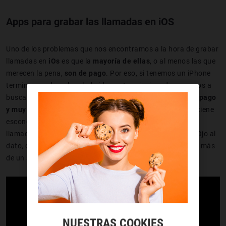
Apps para grabar las llamadas en iOS
Uno de los problemas que nos encontramos a la hora de grabar
llamadas en
iOs
es que la
mayoría de ellas
, o al menos las que
merecen la pena,
son de pago
. Por eso, si tenemos un iPhone
terminamos desechando la idea antes siquiera de ponernos a
buscar, ¡seguro que cuesta un dineral! Pues sí,
las hay de pago
y muy buenas
, pero lo cierto es que la
App Store
también tiene
escondidas ciertas joyitas en forma de app para grabar
llamadas gratis a las que
podemos acceder
by the face
. Ojo al
dato, que os las dejamos aquí… ¡y seguro que os sacan de más
de un apuro!
NUESTRAS COOKIES