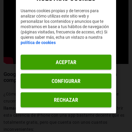
Usamos cookies propias y de terceros para
analizar cómo utilizas este sitio web y
personalizar los contenidos y anuncios que te
mostramos en base a tus hábitos de navegación
(páginas visitadas, frecuencia de acceso, etc) Si
quieres saber más, echa un vistazo a nuestra
política de cookies
ACEPTAR
Google Voice, la app para grabar llamadas de la
competencia
CONFIGURAR
¿Cómo ganarte a los usuarios de la manzanita para que se
RECHAZAR
crucen de acera? Pues haciendo
la única app para grabar
llamadas gratis total de toda su Store
. Google decidió cubrir
esta carencia de iPhone con una app bastante decente que es
totalmente gratis, pero que cuenta con unos cuantos
inconvenientes: