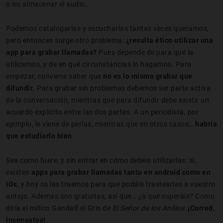
o no almacenar el audio.
Podemos catalogarlas y escucharlas tantas veces queramos,
pero entonces surge otro problema:
¿resulta ético utilizar una
app para grabar llamadas?
Pues depende de para qué la
utilicemos, y de en qué circunstancias lo hagamos. Para
empezar, conviene saber que
no es lo mismo grabar que
difundir
. Para grabar sin problemas debemos ser parte activa
de la conversación, mientras que para difundir debe existir un
acuerdo explícito entre las dos partes. A un periodista, por
ejemplo, le viene de perlas, mientras que en otros casos…
habría
que estudiarlo bien
.
Sea como fuere, y sin entrar en cómo debéis utilizarlas: sí,
existen
apps para grabar llamadas tanto en android como en
iOs
, y hoy os las traemos para que podáis trastearlas a vuestro
antojo. Además son gratuitas, así que… ¿a qué esperáis? Como
diría el mítico Gandalf el Gris de
El Señor de los Anillos
:
¡Corred,
insensatos!