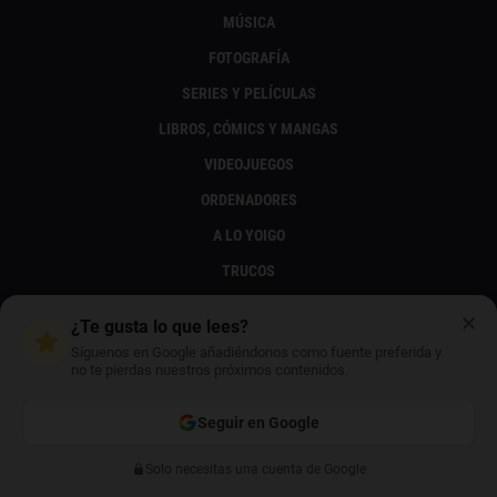
MÚSICA
FOTOGRAFÍA
SERIES Y PELÍCULAS
LIBROS, CÓMICS Y MANGAS
VIDEOJUEGOS
ORDENADORES
A LO YOIGO
TRUCOS
✕
¿Te gusta lo que lees?
GLOSARIOS
Síguenos en Google añadiéndonos como fuente preferida y
no te pierdas nuestros próximos contenidos.
TÉRMINOS
PREFIJOS TELEFÓNICOS
Seguir en Google
EMOJIS
Solo necesitas una cuenta de Google
Anterior
Siguiente