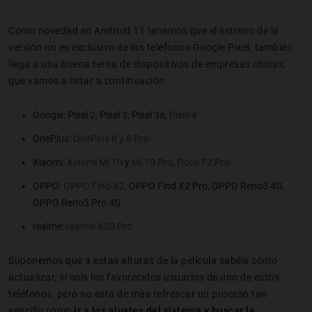
Como novedad en Android 11 tenemos que el estreno de la
versión no es exclusivo de los teléfonos Google Pixel, también
llega a una buena terna de dispositivos de empresas chinas,
que vamos a listar a continuación:
Google: Pixel 2, Pixel 3, Pixel 3a,
Pixel 4
OnePlus:
OnePlus 8 y 8 Pro
Xiaomi:
Xiaomi Mi 10
y
Mi 10 Pro
,
Poco F2 Pro
OPPO:
OPPO Find X2
, OPPO Find X2 Pro, OPPO Reno3 4G,
OPPO Reno3 Pro 4G
realme:
realme X50 Pro
Suponemos que a estas alturas de la película sabéis cómo
actualizar, si sois los favorecidos usuarios de uno de estos
teléfonos, pero no está de más refrescar un proceso tan
sencillo como
ir a los ajustes del sistema y buscar la