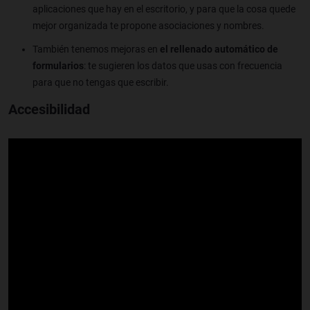
aplicaciones que hay en el escritorio, y para que la cosa quede
mejor organizada te propone asociaciones y nombres.
También tenemos mejoras en
el rellenado automático de
formularios
: te sugieren los datos que usas con frecuencia
para que no tengas que escribir.
Accesibilidad