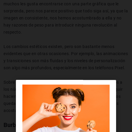
muchos les gusta encontrarse con una parte gráfica que le
sorprenda, pero nos parece positivo que todo siga así, ya que la
imagen en consistente, nos hemos acostumbrado a ella y no
hay razones de peso para introducir ninguna revolución al
respecto.
Los cambios estéticos existen, pero son bastante menos
evidentes que en otras ocasiones. Por ejemplo, las animaciones
y transiciones son más fluidas y los niveles de personalización
son algo más profundos, especialmente en los teléfonos Pixel.
Sobre el nombre hacer hincapié en que ahora nos pasamos a
los números,
no hay más postres ni letras
con los que seguir
haciendo alusión a las nuevas versiones. El año pasado nos
quedamos en
Android Q
, que pasó a ser 10, y ahora ya nos
acostumbraremos a seguir con números.
Burbujas y notificaciones más poderosas