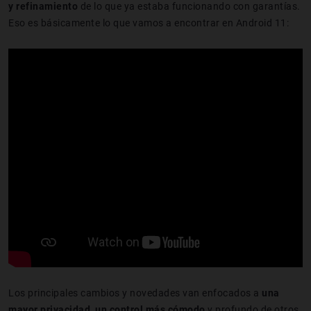
y refinamiento
de lo que ya estaba funcionando con garantías.
Eso es básicamente lo que vamos a encontrar en Android 11:
Los principales cambios y novedades van enfocados a
una
mayor privacidad, un control más cómodo
y profundo de otros