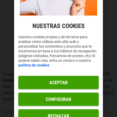
NUESTRAS COOKIES
Usamos cookies propias y de terceros para
analizar cómo utilizas este sitio web y
personalizar los contenidos y anuncios que te
mostramos en base a tus hábitos de navegación
(páginas visitadas, frecuencia de acceso, etc) Si
quieres saber más, echa un vistazo a nuestra
política de cookies
Google quiere que
todos nuestros mensajes aparezcan en el
mismo lugar
, da igual de la aplicación que esté relacionada con
ACEPTAR
ellos. En la barra de notificaciones ahora tenemos un espacio
para conversaciones en el que es fácil leer, contestar, priorizar o
CONFIGURAR
gestionar la comunicación.
Las burbujas os sonarán a muchos de aplicaciones como
RECHAZAR