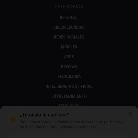
CATEGORÍAS
INTERNET
CIBERSEGURIDAD
REDES SOCIALES
MÓVILES
APPS
REVIEWS
TECNOLOGÍA
INTELIGENCIA ARTIFICIAL
ENTRETENIMIENTO
TELEVISIÓN
✕
¿Te gusta lo que lees?
MÚSICA
Síguenos en Google añadiéndonos como fuente preferida y
FOTOGRAFÍA
no te pierdas nuestros próximos contenidos.
SERIES Y PELÍCULAS