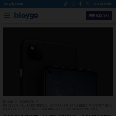
Ir a yoigo.com
SOY CLIENTE
900 622 247
INICIO
MÓVILES
GOOGLE PIXEL 4A ES OFICIAL: COMPACTO, GRAN RENDIMIENTO Y UNA
CÁMARA DE TELÉFONO SUPERIOR A UN PRECIO MUY POTENTE