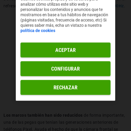
analizar cómo utilizas este sitio web y
refresco de pantalla ya que
no cuenta con los deseados 90Hz
.
personalizar los contenidos y anuncios que te
mostramos en base a tus hábitos de navegación
(páginas visitadas, frecuencia de acceso, etc) Si
quieres saber más, echa un vistazo a nuestra
política de cookies
ACEPTAR
CONFIGURAR
RECHAZAR
Los marcos también han sido reducidos
de forma importante,
una de las pegas que tenían las generaciones anteriores de
teléfonos Pixel. Ayuda el hecho de que la cámara frontal se