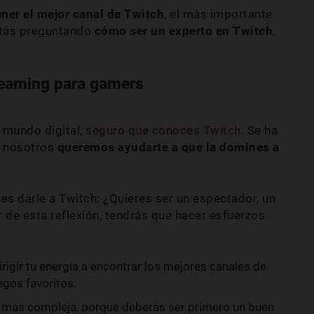
ener el mejor canal de Twitch
, el más importante
estás preguntando
cómo ser un experto en Twitch
,
treaming para gamers
 mundo digital,
seguro que conoces Twitch
. Se ha
y nosotros
queremos ayudarte a que la domines a
es darle a Twitch: ¿Quieres ser un espectador, un
 de esta reflexión, tendrás que hacer esfuerzos
rigir tu energía a encontrar los mejores canales de
egos favoritos.
rá más compleja, porque deberás ser primero un buen