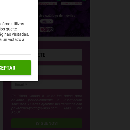
 cómo utilizas
ios que te
ginas visitadas,
a un vistazo a
SUSCRÍBETE
CEPTAR
En Yoigo vamos a tratar tus datos para
enviarte periódicamente la información
solicitada. Puedes ejercitar tus derechos con
privacidad-yoigo@yoigo.com
. Más Info
AQUÍ
.
¡SÍGUENOS!