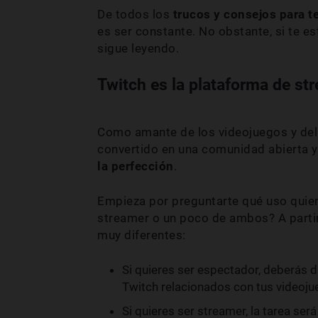
De todos los
trucos y consejos para t
es ser constante. No obstante, si te 
sigue leyendo.
Twitch es la plataforma de s
Como amante de los videojuegos y del
convertido en una comunidad abierta 
la perfección
.
Empieza por preguntarte qué uso quier
streamer o un poco de ambos? A partir
muy diferentes:
Si quieres ser espectador, deberás di
Twitch relacionados con tus videoju
Si quieres ser streamer, la tarea se