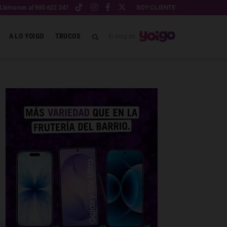
Llámanos al 900 622 247
SOY CLIENTE
A LO YOIGO
TRUCOS
El blog de