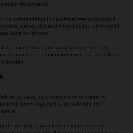
creador de contenido.
es que
retransmitas tus partidas con naturalidad
render nuevas técnicas y habilidades, pero que lo
para hacerte famoso.
idas transmitidas, aportando buenos trucos y
iendo constante, conseguirás conectar con ellos y
nsiderable
.
ch
itch
no es tarea fácil, porque a cada gamer le
ectador busca algo particular. Además, los
ntre sí.
egarle un repaso completo a nuestra
guía para
Muchas veces, hay detalles que se dejan pasar por