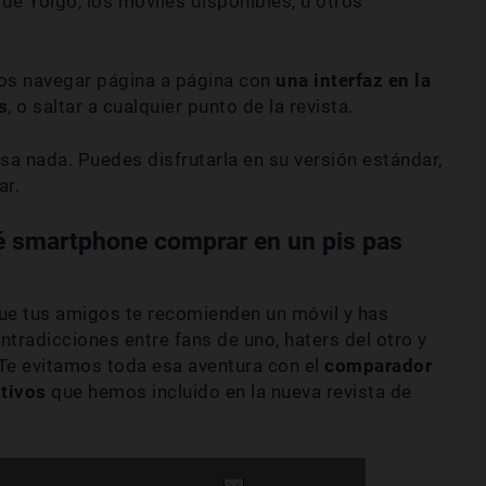
e de Yoigo, los móviles disponibles, u otros
mos navegar página a página con
una interfaz en la
s
, o saltar a cualquier punto de la revista.
sa nada. Puedes disfrutarla en su versión estándar,
ar.
é smartphone comprar en un pis pas
ue tus amigos te recomienden un móvil y has
radicciones entre fans de uno, haters del otro y
 Te evitamos toda esa aventura con el
comparador
itivos
que hemos incluido en la nueva revista de