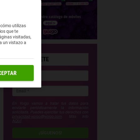
 cómo utilizas
ios que te
ginas visitadas,
a un vistazo a
SUSCRÍBETE
CEPTAR
En Yoigo vamos a tratar tus datos para
enviarte periódicamente la información
solicitada. Puedes ejercitar tus derechos con
privacidad-yoigo@yoigo.com
. Más Info
AQUÍ
.
¡SÍGUENOS!