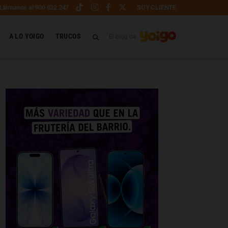
Llámanos al 900 622 247
SOY CLIENTE
A LO YOIGO
TRUCOS
El blog de