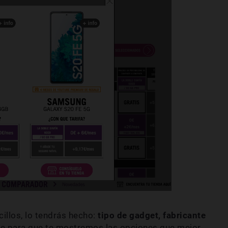
cillos, lo tendrás hecho:
tipo de gadget, fabricante
te para que te mostremos las opciones que mejor