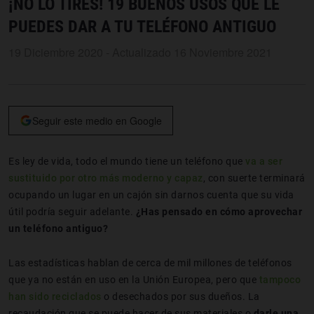
¡NO LO TIRES! 19 BUENOS USOS QUE LE
PUEDES DAR A TU TELÉFONO ANTIGUO
19 Diciembre 2020 - Actualizado 16 Noviembre 2021
Seguir este medio en Google
Es ley de vida, todo el mundo tiene un teléfono que
va a ser
sustituido por otro más moderno y capaz
, con suerte terminará
ocupando un lugar en un cajón sin darnos cuenta que su vida
útil podría seguir adelante.
¿Has pensado en cómo aprovechar
un teléfono antiguo?
Las estadísticas hablan de cerca de mil millones de teléfonos
que ya no están en uso en la Unión Europea, pero que
tampoco
han sido reciclados
o desechados por sus dueños. La
recaudación que se puede hacer de sus materiales o
darle una