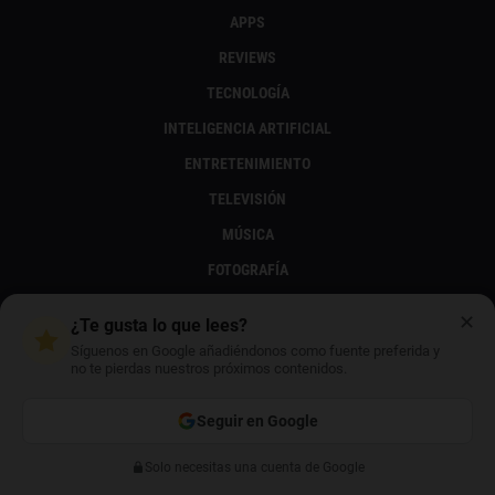
APPS
REVIEWS
TECNOLOGÍA
INTELIGENCIA ARTIFICIAL
ENTRETENIMIENTO
TELEVISIÓN
MÚSICA
FOTOGRAFÍA
SERIES Y PELÍCULAS
✕
¿Te gusta lo que lees?
LIBROS, CÓMICS Y MANGAS
Síguenos en Google añadiéndonos como fuente preferida y
no te pierdas nuestros próximos contenidos.
VIDEOJUEGOS
ORDENADORES
Seguir en Google
A LO YOIGO
Solo necesitas una cuenta de Google
Anterior
Siguiente
TRUCOS