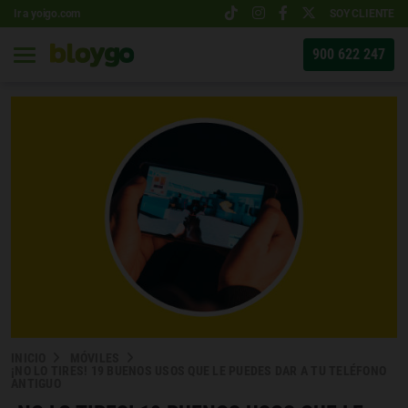
Ir a yoigo.com
SOY CLIENTE
900 622 247
INICIO
MÓVILES
¡NO LO TIRES! 19 BUENOS USOS QUE LE PUEDES DAR A TU TELÉFONO
ANTIGUO