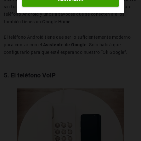
sin tocar un botón o poder realizarles consultas. Si tienes un
teléfono Android y unos altavoces que se conecten a ellos,
también tienes un Google Home.
El teléfono Android tiene que ser lo suficientemente moderno
para contar con el
Asistente de Google
. Solo habrá que
configurarlo para que esté esperando nuestro “Ok Google”.
5. El teléfono VoIP