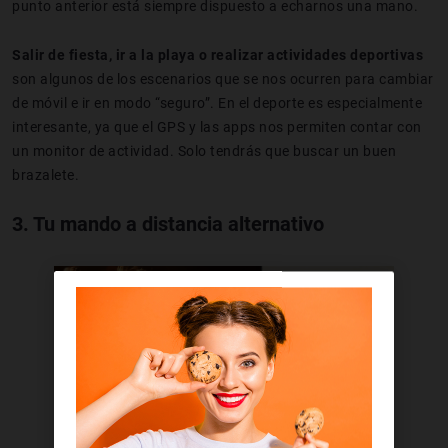
punto anterior está siempre dispuesto a echarnos una mano.
Salir de fiesta, ir a la playa o realizar actividades deportivas
son algunos de los escenarios que se nos ocurren para cambiar
de móvil e ir en modo “seguro”. En el deporte es especialmente
interesante, ya que el GPS y las apps nos permiten contar con
un monitor de actividad. Solo tendrás que buscar un buen
brazalete.
3. Tu mando a distancia alternativo