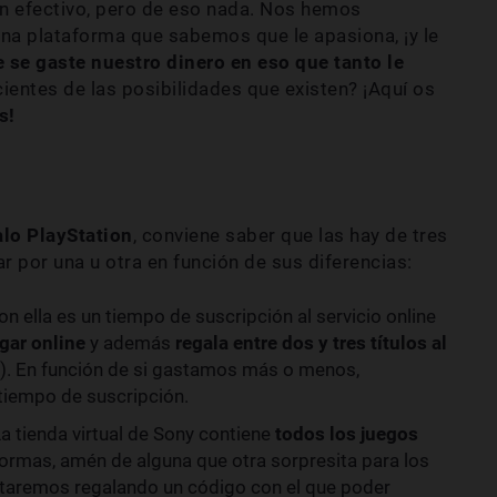
en efectivo, pero de eso nada. Nos hemos
na plataforma que sabemos que le apasiona, ¡y le
 se gaste nuestro dinero en eso que tanto le
ientes de las posibilidades que existen? ¡Aquí os
s!
alo PlayStation
, conviene saber que las hay de tres
r por una u otra en función de sus diferencias:
n ella es un tiempo de suscripción al servicio online
gar online
y además
regala entre dos y tres títulos al
o). En función de si gastamos más o menos,
iempo de suscripción.
La tienda virtual de Sony contiene
todos los juegos
formas, amén de alguna que otra sorpresita para los
staremos regalando un código con el que poder