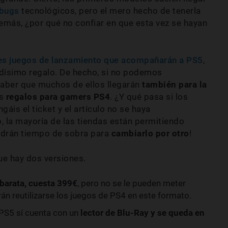
bugs
tecnológicos, pero el mero hecho de tenerla
más, ¿por qué no confiar en que esta vez se hayan
es juegos de lanzamiento que acompañarán a PS5
,
dísimo regalo. De hecho, si no podemos
saber que muchos de ellos llegarán
también para la
os
regalos para gamers PS4
. ¿Y qué pasa si los
áis el ticket y el artículo no se haya
, la mayoría de las tiendas están permitiendo
endrán tiempo de sobra para
cambiarlo por otro
!
que hay dos versiones.
 barata, cuesta 399€
, pero no se le pueden meter
drán reutilizarse los juegos de PS4 en este formato.
 PS5 sí cuenta con un
lector de Blu-Ray y se queda en