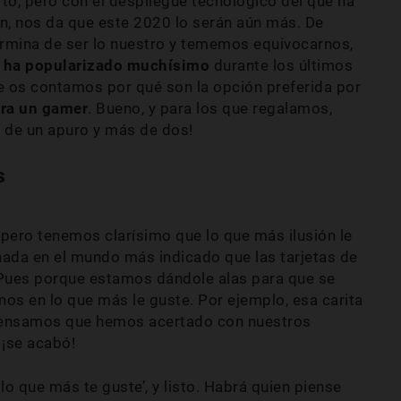
to, pero con el despliegue tecnológico del que ha
n, nos da que este 2020 lo serán aún más. De
rmina de ser lo nuestro y tememos equivocarnos,
e ha popularizado muchísimo
durante los últimos
e os contamos por qué son la opción preferida por
ara un gamer
. Bueno, y para los que regalamos,
 de un apuro y más de dos!
s
 pero tenemos clarísimo que lo que más ilusión le
 nada en el mundo más indicado que las tarjetas de
 Pues porque estamos dándole alas para que se
os en lo que más le guste. Por ejemplo, esa carita
pensamos que hemos acertado con nuestros
 ¡se acabó!
 lo que más te guste’, y listo. Habrá quien piense