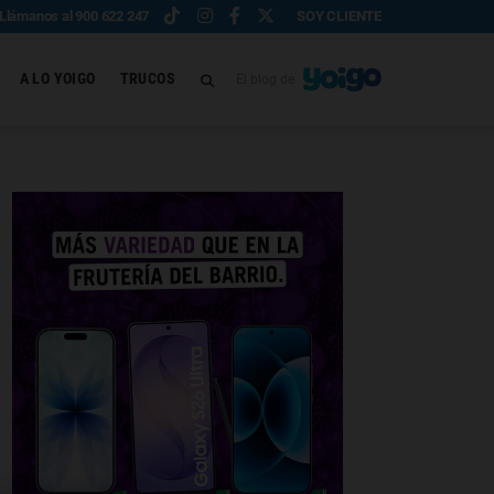
Llámanos al 900 622 247
SOY CLIENTE
A LO YOIGO
TRUCOS
El blog de