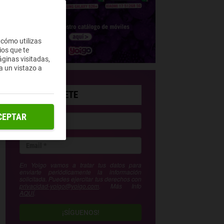
 cómo utilizas
ios que te
ginas visitadas,
a un vistazo a
SUSCRÍBETE
CEPTAR
En Yoigo vamos a tratar tus datos para
enviarte periódicamente la información
solicitada. Puedes ejercitar tus derechos con
privacidad-yoigo@yoigo.com
. Más Info
AQUÍ
.
¡SÍGUENOS!