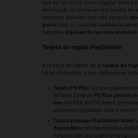
que es tan cutre como regalar dinero 
molestado en comprar una tarjeta de u
estamos diciendo que nos encanta
que
gusta
! Eso sí, ¿somos realmente consc
dejamos
algunas de las más populare
Tarjeta de regalo PlayStation
A la hora de hablar de la
tarjeta de reg
tipos diferentes, y que deberemos opta
Tarjeta PS Plus
: Lo que regalamos co
de Sony. Estar en
PS Plus permite ju
mes
(en PS4, en PS5 habrá que verl
estaremos regalando más o menos t
Tarjeta prepago PlayStation Store
: 
disponibles
para las distintas plata
sonyers. Con una tarjeta prepago, e