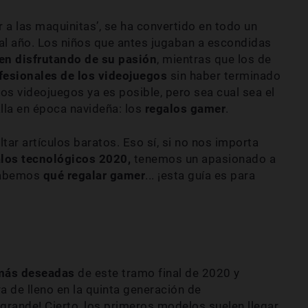
ar a las maquinitas’, se ha convertido en todo un
al año. Los niños que antes jugaban a escondidas
en disfrutando de su pasión
, mientras que los de
fesionales de los videojuegos
sin haber terminado
 los videojuegos ya es posible, pero sea cual sea el
alla en época navideña: los
regalos gamer
.
tar artículos baratos. Eso sí, si no nos importa
alos tecnológicos 2020,
tenemos un apasionado a
 sabemos
qué regalar gamer
... ¡esta guía es para
ás deseadas
de este tramo final de 2020 y
ra de lleno en la quinta generación de
 grande! Cierto, los primeros modelos suelen llegar