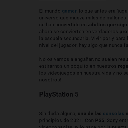
El mundo
gamer
, lo que antes era ‘jug
universo que mueve miles de millones 
se han convertido en
adultos que sigu
ahora se convierten en verdaderos
pro
la escuela secundaria. Vivir por y para
nivel del jugador, hay algo que nunca f
No os vamos a engañar, no suelen resul
estirarnos un poquito en nuestros
reg
los videojuegos en nuestra vida y no
nosotros!
PlayStation 5
Sin duda alguna,
una de las
consolas
m
principios de 2021. Con
PS5
, Sony ent
videoconsolas, ¡y lo hace por la puerta