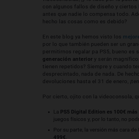
con algunos fallos de diseño y ciertos
antes que nadie lo compensa todo. Ade
hecho las cosas como es debido?
En este blog ya hemos visto los
mejor
por lo que también pueden ser un gran
permitirnos regalar pa PS5, bueno es 
generación anterior
y serán magnífic
tienen repetidos? Siempre y cuando teng
desprecintado, nada de nada. De hecho
devoluciones hasta el 31 de enero, ¡t
Por cierto, ojito con la videoconsola, 
La
PS5 Digital Edition es 100€ más
juegos físicos y, por lo tanto, no po
Por su parte, la versión más cara de
499€
.