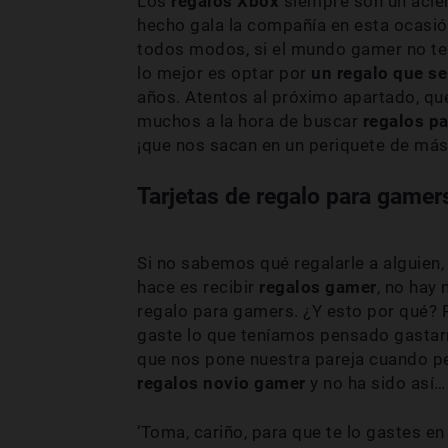
Los
regalos Xbox
siempre son un acier
hecho gala la compañía en esta ocasió
todos modos, si el mundo gamer no te
lo mejor es optar por
un regalo que s
años. Atentos al próximo apartado, qu
muchos a la hora de buscar
regalos p
¡que nos sacan en un periquete de más
Tarjetas de regalo para gamer
Si no sabemos qué regalarle a alguien,
hace es recibir
regalos gamer
, no hay
regalo para gamers. ¿Y esto por qué?
gaste lo que teníamos pensado gastarn
que nos pone nuestra pareja cuando 
regalos novio gamer
y no ha sido así…
‘Toma, cariño, para que te lo gastes en