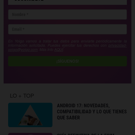
En Yoigo vamos a tratar tus datos para enviarte periódicamente la
información solicitada. Puedes ejercitar tus derechos con
privacidad-
yoigo@yoigo.com
. Más Info
AQUÍ
.
¡SÍGUENOS!
LO + TOP
ANDROID 17: NOVEDADES,
COMPATIBILIDAD Y LO QUE TIENES
QUE SABER