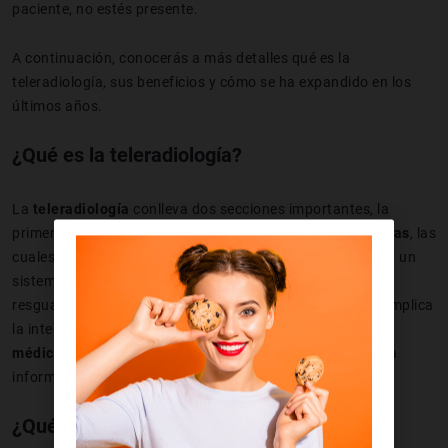
paciente, no estés presente.
A continuación, conocerás a más detalles qué es la
teleradiología, sus beneficios y cómo se ha expandido en los
últimos años.
¿Qué es la teleradiología?
La
teleradiología
conlleva dos secciones importantes, la
primera consiste en la
obtención de imágenes radiológicas
, las
cuales son registradas y almacenas en formato digital, en un
sistema de comunicación privado y confiable, donde se
resguardan los datos del paciente, y la segunda sección implica
la interpretación que conlleva la
elaboración de informe
médico y diagnóstico
, para luego de haber almacenado la
información ser proceda al enviado del mismo.
¿Qué beneficios tiene la teleradiología?