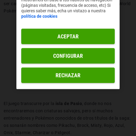
ser campeones del mundo, o mejor dicho,
ganar el WPM
(World
(páginas visitadas, frecuencia de acceso, etc) Si
quieres saber más, echa un vistazo a nuestra
Pokémon Masters).
política de cookies
ACEPTAR
CONFIGURAR
RECHAZAR
El juego transcurre por la
isla de Pasio
, donde no nos
encontraremos con criaturas salvajes, pero sí muchos
entrenadores y Pokémon conocidos de otros títulos de la saga:
os sonarán nombres como Pikachu, Brock, Misty, Rojo, Azul,
Onix, Starmie, Charizar o Pidgeot.