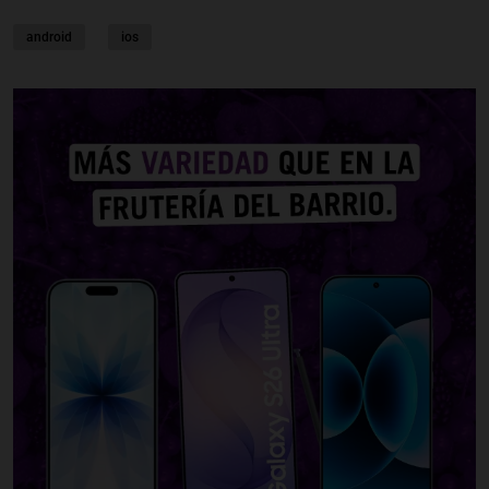
android
ios