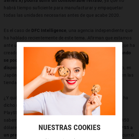
Series X) podría sufrir un considerable retraso
, ya que no
habrá tiempo suficiente para manufacturar y empaquetar
todas las unidades necesarias antes de que acabe 2020.
Es el caso de
DFC Intelligence
, una agencia independiente que
ha hablado recientemente de este tema. Afirman que estamos
ante una crisis sanitaria y económica sin precedentes, lo que ha
creado un enorme estado de incertidumbre.
No saben cuándo
se podrá retomar el flujo de trabajo ni siquiera si habrá
disponibilidad de las consolas ya existentes
. Por ejemplo, en
Japón apenas quedan ya Nintendo Switch para comprar en las
tiendas.
¿Y qué hay del precio de la PS5? Por el momento, Sony no ha
dicho nada sobre lo que costará la nueva generación de
PlayStation. Pero gracias al periodista Takashi Mochizuki
sabemos lo que vale fabricar cada unidad: en torno a los 450
NUESTRAS COOKIES
dólares.
Lo más probable es que Sony decida vender la PS5 a
un precio prácticamente de costo
. Algo similar a lo que ocurrió