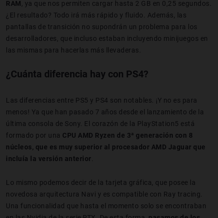
RAM
, ya que nos permiten cargar hasta 2 GB en 0,25 segundos.
¿El resultado? Todo irá más rápido y fluido. Además, las
pantallas de transición no supondrán un problema para los
desarrolladores, que incluso estaban incluyendo minijuegos en
las mismas para hacerlas más llevaderas.
¿Cuánta diferencia hay con PS4?
Las diferencias entre PS5 y PS4 son notables. ¡Y no es para
menos! Ya que han pasado 7 años desde el lanzamiento de la
última consola de Sony. El corazón de la PlayStation5 está
formado por una
CPU AMD Ryzen de 3ª generación con 8
núcleos, que es muy superior al procesador AMD Jaguar que
incluía la versión anterior
.
Lo mismo podemos decir de la tarjeta gráfica, que posee la
novedosa arquitectura Navi y es compatible con Ray tracing.
Una funcionalidad que hasta el momento solo se encontraban
en las Nvidia de la serie RTX. De esta forma,
pasamos de los