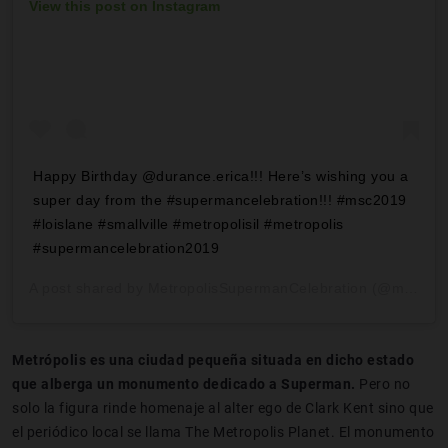
View this post on Instagram
Happy Birthday @durance.erica!!! Here’s wishing you a
super day from the #supermancelebration!!! #msc2019
#loislane #smallville #metropolisil #metropolis
#supermancelebration2019
A post shared by
MetropolisSupermanCelebration
(@metrosupermancelebration) on
Metrópolis es una ciudad pequeña situada en dicho estado
que alberga un monumento dedicado a Superman.
Pero no
solo la figura rinde homenaje al alter ego de Clark Kent sino que
el periódico local se llama The Metropolis Planet. El monumento