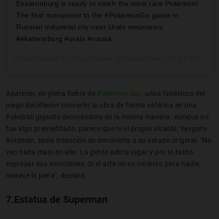
Ekaterinburg is ready to catch the most rare Pokemon!
The first monument to the #PokemonGo game in
Russian industrial city near Urals mountains.
#ekaterinburg #urals #russia
A post shared by
Max Avdeev
(@maxavdeev) on
Jul 26, 2016 at 6:37am PDT
Aparecer, en plena fiebre de
Pokémon Go!
, unos fanáticos del
juego decidieron convertir la obra de forma esférica en una
Pokeball gigante decorándola de la misma manera. Aunque no
fue algo premeditado, parece que ni el propio alcalde, Yevgeny
Roizman, tenía intención de devolverla a su estado original. "No
veo nada malo en ello. La gente adora jugar y por lo tanto
expresar sus emociones. Si el arte no es molesto para nadie,
merece la pena", declaró.
7.Estatua de Superman