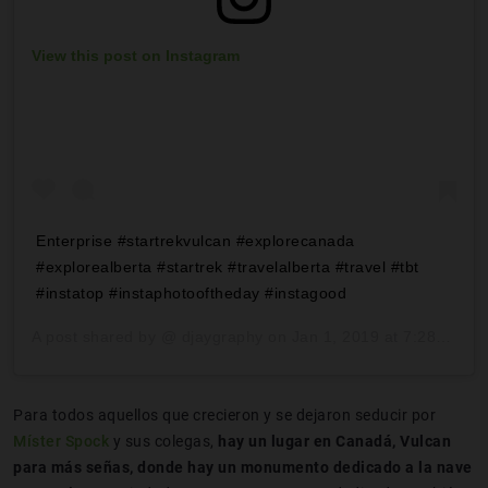
View this post on Instagram
Enterprise #startrekvulcan #explorecanada
#explorealberta #startrek #travelalberta #travel #tbt
#instatop #instaphotooftheday #instagood
A post shared by @
djaygraphy
on
Jan 1, 2019 at 7:28pm PST
Para todos aquellos que crecieron y se dejaron seducir por
Míster Spock
y sus colegas,
hay un lugar en Canadá, Vulcan
para más señas, donde hay un monumento dedicado a la nave