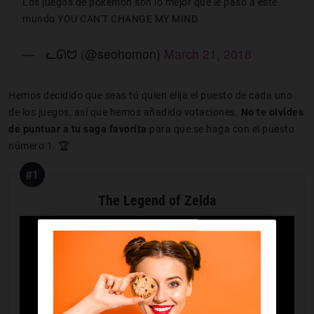
Los juegos de pokemon son lo mejor que le paso a este
mundo YOU CAN'T CHANGE MY MIND
— ͏͏ ͏͏ ͏ᓚᘏᗢ (@seohomon)
March 21, 2018
Hemos decidido que seas tú quien elija el puesto de cada uno
de los juegos, así que hemos añadido votaciones.
No te olvides
de puntuar a tu saga favorita
para que se haga con el puesto
número 1. 🏆
#1
The Legend of Zelda