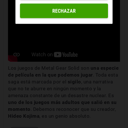
RECHAZAR
Los juegos de Metal Gear Solid son
una especie
de película en la que podemos jugar
. Toda esta
saga está marcada por el
sigilo
, una narrativa
que no te aburre en ningún momento y la
amenaza constante de un desastre nuclear. Es
uno de los juegos más adultos que salió en su
momento
. Debemos reconocer que su creador,
Hideo Kojima
, es un genio absoluto.