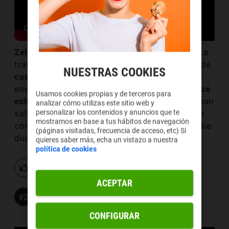
Zelda es sinónimo de aventura
, no hay más. La
travesía que hemos vivido con Link a lo largo de
NUESTRAS COOKIES
casi 40 años
es algo difícil de explicar, no ha
envejecido ni un poquito. Además,
solo hay que
Usamos cookies propias y de terceros para
echar un vistazo a las últimas entregas
que han
analizar cómo utilizas este sitio web y
personalizar los contenidos y anuncios que te
salido para
Nintendo Switch
y darse cuenta de
mostramos en base a tus hábitos de navegación
cómo se sigue adaptando e innovando. No cabe
(páginas visitadas, frecuencia de acceso, etc) Si
duda de que tenemos
Zelda para mucho rato
.
quieres saber más, echa un vistazo a nuestra
política de cookies
1 votos
ACEPTAR
#2
Metal Gear Solid
CONFIGURAR